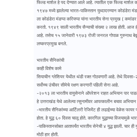
फिल्ड मार्शल हे पद देण्यात आले आहे. त्यातील एक फिल्ड मार्शल को
१९४७ मध्ये झालेल्या भारत-पाकिस्तान युध्दादरम्यान कोडंडेरा मंडप
ला कोडंडेरा मंडप्पा करियप्पा यांना भारतीय सेना प्रमुख ( कमा
करतो. १९४९ साली भारतीय सैन्याची संख्या २ लाख होती. आज ही
आहे. तसेच १५ जानेवारी १९७३ रोजी जनरल गोपाळ गुरुनाथ बेवूर य
लष्करप्रमुख बनले.
भारतीय सैनिकांची
काही विशेष कामे
सियाचीन ग्लेशियर येथील थंडी रक्त गोठवणारी आहे. तेथे दिवस
सर्वोच्च उंचीवर सीमेचे रक्षण करणारी पहिली सेना आहे.
-२०१३ ला भारतीय वायुसेनाने ऑपरेशन राहत अभियान पार पाड
हे उत्तराखंड येथे आलेल्या त्सुनामीवर आपत्कालीन बचाव अभियान 
-भारतीय सैनिकांच्या आर्टिलरी रेजिमेंट ही लढाईच्या वेळेस फायर
होता. हे युद्ध ६० दिवस चालू होते. कारगिल युद्धाच्या विजयामुळे भा
-पाकिस्तानसोबत आतापर्यंत भारतीय सेनेची ४ युद्ध झाली. चार ही य
मोठी हार होती.