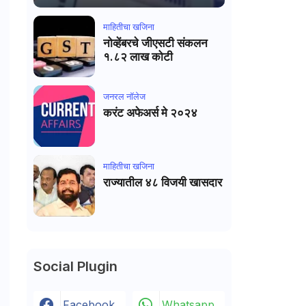
माहितीचा खजिना
नोव्हेंबरचे जीएसटी संकलन
१.८२ लाख कोटी
जनरल नाॅलेज
करंट अफेअर्स मे २०२४
माहितीचा खजिना
राज्यातील ४८ विजयी खासदार
Social Plugin
Facebook
Whatsapp