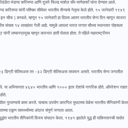
डंडेरा मंडप्पा करियप्पा आणि दुसरे फिल्ड मार्शल सॅम माणेकशॉ यांना देण्यात आले.
्पा करियप्पा यांनी पश्चिम सीमेवर भारतीय सैन्याचे नेतृत्व केले होते. १५ जानेवारी १९४९
ंडर इन चीफ ) बनवले. म्हणून १५ जानेवारी हा दिवस आपण भारतीय सेना दिन म्हणून साजरा
च संख्या १४ लाखांवर गेली आहे. यामुळे आपला भारत जगात चौथ्या स्थानावर पोहचला
ांनी लष्करप्रमुख म्हणून कारभार हाती घेतला होता. ते पहिले महाराष्ट्रीयन
ा-२३ डिग्री सेल्सिअस तर -३२ डिग्री सेल्सिअस तापमान असते. भारतीय सेना जगातील
ले. या अभियानात ४६४० भारतीय आणि १००० इतर देशांचे नागरिक होते. ऑपरेशन राहत
होते.
 पॉवर पुरवण्याचे काम करते. याचाच उपयोग कारगिल युध्दाच्या वेळेस भारतीय सैनिकांनी केल
रताच्या एकूण सामर्थ्याच्या अंदाज संपुर्ण जगाला आला.
ुद्धांत भारतीय सैनिकांनी विजय संपादन केला. १९७१ झालेले युद्ध ही पाकिस्तानची सर्वात