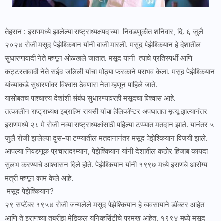
तेहरान : इराणमध्ये झालेल्या राष्ट्राध्यक्षपदाच्या निवडणुकीत शनिवार, दि. ६ जुलै
२०२४ रोजी मसूद पेझेश्कियान यांनी बाजी मारली. मसूद पेझेश्कियान हे देशातील
सुधारणावादी नेते म्हणून ओळखले जातात. मसूद यांनी त्यांचे प्रतिस्पर्धी आणि
कट्टरतावादी नेते सईद जलिली यांचा मोठ्या फरकाने पराभव केला. मसूद पेझेश्कियान
यांच्याकडे सुधारणांवर विश्वास ठेवणारा नेता म्हणून पाहिले जाते.
यासोबतच पाश्चात्त्य देशांशी संबंध सुधारण्यावरही मसूदचा विश्वास आहे.
तत्कालीन राष्ट्राध्यक्ष इब्राहिम रायसी यांचा हेलिकॉप्टर अपघातात मृत्यू झाल्यानंतर
इराणमध्ये २८ मे रोजी नव्या राष्ट्राध्यक्षांसाठी पहिल्या टप्प्यात मतदान झाले. यानंतर ५
जुलै रोजी झालेल्या दुस-या टप्प्यातील मतदानानंतर मसूद पेझेश्कियान विजयी झाले.
आपल्या निवडणूक प्रचारादरम्यान, पेझेश्कियान यांनी देशातील कठोर हिजाब कायदा
सुलभ करण्याचे आश्वासन दिले होते. पेझेश्कियान यांनी १९९७ मध्ये इराणचे आरोग्य
मंत्री म्हणून काम केले आहे.
मसूद पेझेश्कियान?
२९ सप्टेंबर १९५४ रोजी जन्मलेले मसूद पेझेश्कियान हे व्यवसायाने डॉक्टर आहेत
आणि ते इराणच्या तबरीझ मेडिकल युनिव्हर्सिटीचे प्रमुख आहेत. १९९४ मध्ये मसूद