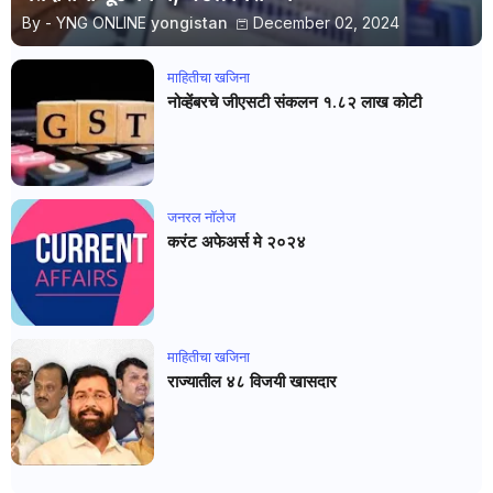
By - YNG ONLINE
yongistan
December 02, 2024
माहितीचा खजिना
नोव्हेंबरचे जीएसटी संकलन १.८२ लाख कोटी
जनरल नाॅलेज
करंट अफेअर्स मे २०२४
माहितीचा खजिना
राज्यातील ४८ विजयी खासदार