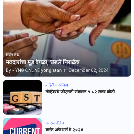
विशेष लेख
मतदारांचा मूड वेगळा, घडले निराळेच
By - YNG ONLINE
yongistan
December 02, 2024
माहितीचा खजिना
नोव्हेंबरचे जीएसटी संकलन १.८२ लाख कोटी
जनरल नाॅलेज
करंट अफेअर्स मे २०२४