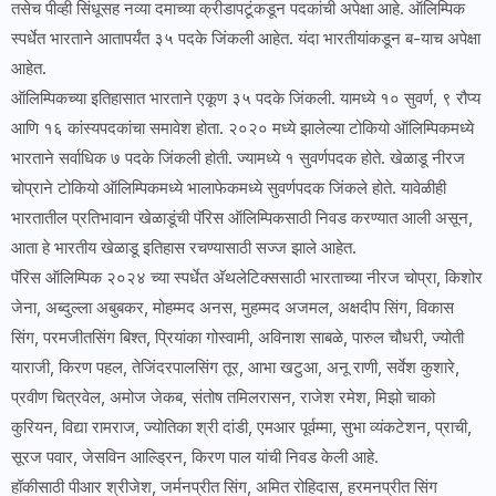
तसेच पीव्ही सिंधूसह नव्या दमाच्या क्रीडापटूंकडून पदकांची अपेक्षा आहे. ऑलिम्पिक
स्पर्धेत भारताने आतापर्यंत ३५ पदके जिंकली आहेत. यंदा भारतीयांकडून ब-याच अपेक्षा
आहेत.
ऑलिम्पिकच्या इतिहासात भारताने एकूण ३५ पदके जिंकली. यामध्ये १० सुवर्ण, ९ रौप्य
आणि १६ कांस्यपदकांचा समावेश होता. २०२० मध्ये झालेल्या टोकियो ऑलिम्पिकमध्ये
भारताने सर्वाधिक ७ पदके जिंकली होती. ज्यामध्ये १ सुवर्णपदक होते. खेळाडू नीरज
चोप्राने टोकियो ऑलिम्पिकमध्ये भालाफेकमध्ये सुवर्णपदक जिंकले होते. यावेळीही
भारतातील प्रतिभावान खेळाडूंची पॅरिस ऑलिम्पिकसाठी निवड करण्यात आली असून,
आता हे भारतीय खेळाडू इतिहास रचण्यासाठी सज्ज झाले आहेत.
पॅरिस ऑलिम्पिक २०२४ च्या स्पर्धेत अ‍ॅथलेटिक्ससाठी भारताच्या नीरज चोप्रा, किशोर
जेना, अब्दुल्ला अबुबकर, मोहम्मद अनस, मुहम्मद अजमल, अक्षदीप सिंग, विकास
सिंग, परमजीतसिंग बिश्त, प्रियांका गोस्वामी, अविनाश साबळे, पारुल चौधरी, ज्योती
याराजी, किरण पहल, तेजिंदरपालसिंग तूर, आभा खटुआ, अनू राणी, सर्वेश कुशारे,
प्रवीण चित्रवेल, अमोज जेकब, संतोष तमिलरासन, राजेश रमेश, मिझो चाको
कुरियन, विद्या रामराज, ज्योतिका श्री दांडी, एमआर पूर्वम्मा, सुभा व्यंकटेशन, प्राची,
सूरज पवार, जेसविन आल्ड्रिन, किरण पाल यांची निवड केली आहे.
हॉकीसाठी पीआर श्रीजेश, जर्मनप्रीत सिंग, अमित रोहिदास, हरमनप्रीत सिंग