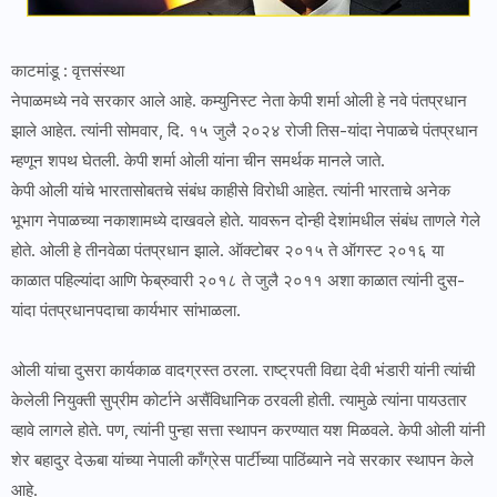
काटमांडू : वृत्तसंस्था
नेपाळमध्ये नवे सरकार आले आहे. कम्युनिस्ट नेता केपी शर्मा ओली हे नवे पंतप्रधान
झाले आहेत. त्यांनी सोमवार, दि. १५ जुलै २०२४ रोजी तिस-यांदा नेपाळचे पंतप्रधान
म्हणून शपथ घेतली. केपी शर्मा ओली यांना चीन समर्थक मानले जाते.
केपी ओली यांचे भारतासोबतचे संबंध काहीसे विरोधी आहेत. त्यांनी भारताचे अनेक
भूभाग नेपाळच्या नकाशामध्ये दाखवले होते. यावरून दोन्ही देशांमधील संबंध ताणले गेले
होते. ओली हे तीनवेळा पंतप्रधान झाले. ऑक्टोबर २०१५ ते ऑगस्ट २०१६ या
काळात पहिल्यांदा आणि फेब्रुवारी २०१८ ते जुलै २०११ अशा काळात त्यांनी दुस-
यांदा पंतप्रधानपदाचा कार्यभार सांभाळला.
ओली यांचा दुसरा कार्यकाळ वादग्रस्त ठरला. राष्ट्रपती विद्या देवी भंडारी यांनी त्यांची
केलेली नियुक्ती सुप्रीम कोर्टाने असैंविधानिक ठरवली होती. त्यामुळे त्यांना पायउतार
व्हावे लागले होते. पण, त्यांनी पुन्हा सत्ता स्थापन करण्यात यश मिळवले. केपी ओली यांनी
शेर बहादुर देऊबा यांच्या नेपाली काँग्रेस पार्टीच्या पाठिंब्याने नवे सरकार स्थापन केले
आहे.