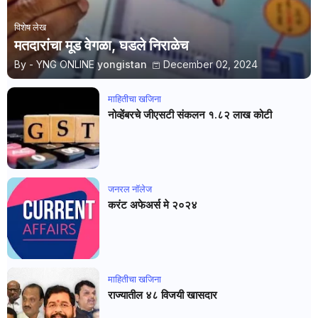
विशेष लेख
मतदारांचा मूड वेगळा, घडले निराळेच
By - YNG ONLINE
yongistan
December 02, 2024
माहितीचा खजिना
नोव्हेंबरचे जीएसटी संकलन १.८२ लाख कोटी
जनरल नाॅलेज
करंट अफेअर्स मे २०२४
माहितीचा खजिना
राज्यातील ४८ विजयी खासदार