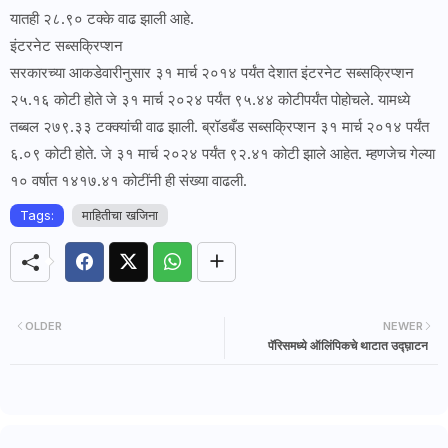
यातही २८.९० टक्के वाढ झाली आहे.
इंटरनेट सब्सक्रिप्शन
सरकारच्या आकडेवारीनुसार ३१ मार्च २०१४ पर्यंत देशात इंटरनेट सब्सक्रिप्शन
२५.१६ कोटी होते जे ३१ मार्च २०२४ पर्यंत ९५.४४ कोटीपर्यंत पोहोचले. यामध्ये
तब्बल २७९.३३ टक्क्यांची वाढ झाली. ब्रॉडबँड सब्सक्रिप्शन ३१ मार्च २०१४ पर्यंत
६.०९ कोटी होते. जे ३१ मार्च २०२४ पर्यंत ९२.४१ कोटी झाले आहेत. म्हणजेच गेल्या
१० वर्षात १४१७.४१ कोटींनी ही संख्या वाढली.
Tags:
माहितीचा खजिना
OLDER
NEWER
पॅरिसमध्ये ऑलिंपिकचे थाटात उद्घ़ाटन