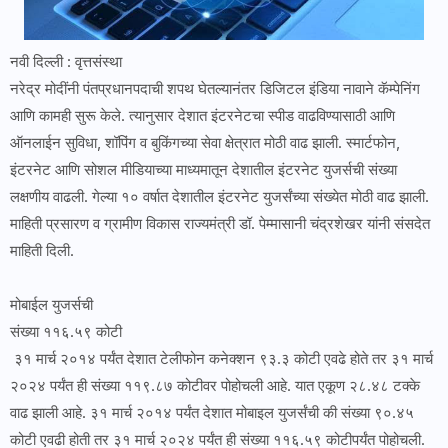
नवी दिल्ली : वृत्तसंस्था
नरेद्र मोदींनी पंतप्रधानपदाची शपथ घेतल्यानंतर डिजिटल इंडिया नावाने कॅम्पेनिंग
आणि कामही सुरू केले. त्यानुसार देशात इंटरनेटचा स्पीड वाढविण्यासाठी आणि
ऑनलाईन सुविधा, शॉपिंग व बुकिंगच्या सेवा क्षेत्रात मोठी वाढ झाली. स्मार्टफोन,
इंटरनेट आणि सोशल मीडियाच्या माध्यमातून देशातील इंटरनेट युजर्सची संख्या
लक्षणीय वाढली. गेल्या १० वर्षात देशातील इंटरनेट युजर्संच्या संख्येत मोठी वाढ झाली.
माहिती प्रसारण व ग्रामीण विकास राज्यमंत्री डॉ. पेम्मासानी चंद्रशेखर यांनी संसदेत
माहिती दिली.
मोबाईल युजर्सची
संख्या ११६.५९ कोटी
३१ मार्च २०१४ पर्यंत देशात टेलीफोन कनेक्शन ९३.३ कोटी एवढे होते तर ३१ मार्च
२०२४ पर्यंत ही संख्या ११९.८७ कोटीवर पोहोचली आहे. यात एकूण २८.४८ टक्के
वाढ झाली आहे. ३१ मार्च २०१४ पर्यंत देशात मोबाइल युजर्संची की संख्या ९०.४५
कोटी एवढी होती तर ३१ मार्च २०२४ पर्यंत ही संख्या ११६.५९ कोटीपर्यंत पोहोचली.