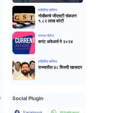
माहितीचा खजिना
नोव्हेंबरचे जीएसटी संकलन
१.८२ लाख कोटी
जनरल नाॅलेज
करंट अफेअर्स मे २०२४
माहितीचा खजिना
राज्यातील ४८ विजयी खासदार
Social Plugin
त
Facebook
Whatsapp