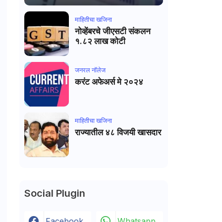
माहितीचा खजिना
नोव्हेंबरचे जीएसटी संकलन
१.८२ लाख कोटी
जनरल नाॅलेज
करंट अफेअर्स मे २०२४
माहितीचा खजिना
राज्यातील ४८ विजयी खासदार
Social Plugin
Facebook
Whatsapp