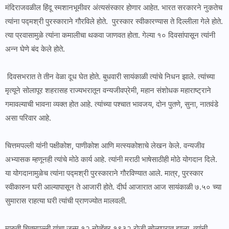
मंदिराजवळील हिंदू स्मशानभूमीवर अंत्यसंस्कार होणार आहेत. भारत सरकारने नुकतेच
त्यांना पद्मश्री पुरस्काराने गौरविले होते. पुरस्कार स्वीकारण्यास ते दिल्लीला गेले होते.
त्या प्रवासामुळे त्यांना कमालीचा थकवा जाणवत होता. गेल्या १० दिवसांपासून त्यांनी
अन्न घेणे बंद केले होते.
दिवसभरात ते तीन वेळा दूध घेत होते. बुधवारी सायंकाळी त्यांचे निधन झाले. त्यांच्या
मृत्यूने सोलापूर शहरासह राज्यभरातून वन्यजीवप्रेमी, महान संशोधक महाराष्ट्राने
गमावल्याची भावना व्यक्त होत आहे. त्यांच्या पश्चात भावजय, दोन पुतणे, सुना, नातवंडे
असा परिवार आहे.
चित्तमपल्ली यांनी पक्षीकोश, पाणीकोश आणि मत्स्यकोशाचे लेखन केले. वन्यजीव
अभ्यासक म्हणूनही त्यांचे मोठे कार्य आहे. त्यांनी मराठी भाषेसाठीही मोठे योगदान दिले.
या योगदानामुळेच त्यांना पद्मश्री पुरस्काराने गौरविण्यात आले. मात्र, पुरस्कार
स्वीकारुन घरी आल्यापासून ते आजारी होते. दीर्घ आजारात आज सायंकाळी ७.५० च्या
सुमारास राहत्या घरी त्यांची प्राणज्योत मालवली.
मारुती चितमपल्ली यांचा जन्म १२ नोव्हेंबर १९३२ रोजी सोलापुरात झाला. त्यांनी