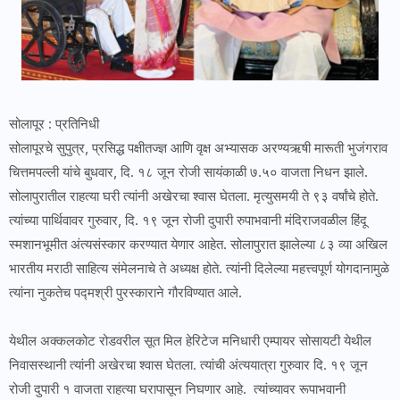
सोलापूर : प्रतिनिधी
सोलापूरचे सुपुत्र, प्रसिद्ध पक्षीतज्ज्ञ आणि वृक्ष अभ्यासक अरण्यऋषी मारूती भुजंगराव
चित्तमपल्ली यांचे बुधवार, दि. १८ जून रोजी सायंकाळी ७.५० वाजता निधन झाले.
सोलापुरातील राहत्या घरी त्यांनी अखेरचा श्वास घेतला. मृत्युसमयी ते ९३ वर्षांचे होते.
त्यांच्या पार्थिवावर गुरुवार, दि. १९ जून रोजी दुपारी रुपाभवानी मंदिराजवळील हिंदू
स्मशानभूमीत अंत्यसंस्कार करण्यात येणार आहेत. सोलापुरात झालेल्या ८३ व्या अखिल
भारतीय मराठी साहित्य संमेलनाचे ते अध्यक्ष होते. त्यांनी दिलेल्या महत्त्वपूर्ण योगदानामुळे
त्यांना नुकतेच पद्मश्री पुरस्काराने गौरविण्यात आले.
येथील अक्कलकोट रोडवरील सूत मिल हेरिटेज मनिधारी एम्पायर सोसायटी येथील
निवासस्थानी त्यांनी अखेरचा श्वास घेतला. त्यांची अंत्ययात्रा गुरुवार दि. १९ जून
रोजी दुपारी १ वाजता राहत्या घरापासून निघणार आहे. त्यांच्यावर रूपाभवानी