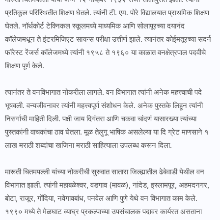
प्रतिकूल परिस्थितीत शिक्षण घेतले. त्यांनी टी. एम. पोरे विद्यालयात प्राथमिक शिक्षण
घेतले. नॉर्थकोर्ट टेक्निकल स्कूलमध्ये माध्यमिक आणि सोलापूरच्या दयानंद
कॉलेजमधून ते इंटरमिजिएट सायन्स परीक्षा उत्तीर्ण झाले. त्यानंतर कोईमतूरच्या सदर्न
फॉरेस्ट रेंजर्स कॉलेजमध्ये त्यांनी १९५८ ते १९६० या काळात वनक्षेत्रपाल पदवीचे
शिक्षण पूर्ण केले.
त्यानंतर ते वनविभागात नोकरीला लागले. वन विभागात त्यांनी अनेक महत्त्वाची पदे
भूषवली. वन्यजीवनावर त्यांनी महत्त्वपूर्ण संशोधन केले. अनेक पुस्तके लिहून त्यांनी
निसर्गाची माहिती दिली. पक्षी जाय दिगंतरा आणि चकवा चांदणं यासारख्या त्यांच्या
पुस्तकांनी वाचकांचा ठाव घेतला. मूळ तेलुगू भाषिक असलेल्या या दि ग्रेट माणसाने १
लाख मराठी शब्दांचा खजिना मराठी साहित्याला उपलब्ध करून दिला.
मारूती चितमपल्ली यांच्या नोकरीची सुरुवात सातारा जिल्ह्यातील ढेबेवाडी येथील वन
विभागात झाली. त्यांनी महाबळेश्वर, वडगाव (मावळ), नांदेड, इस्लामपूर, अहमदनगर,
बोटा, राजूर, गोंदिया, नवेगावबांध, पनवेल आणि पुणे येथे वन विभागात काम केले.
१९९० मध्ये ते मेळघाट व्याघ्र प्रकल्पाच्या उपसंचालक पदावर कार्यरत असताना