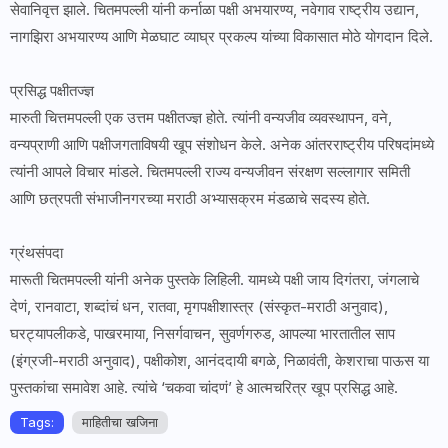
सेवानिवृत्त झाले. चितमपल्ली यांनी कर्नाळा पक्षी अभयारण्य, नवेगाव राष्ट्रीय उद्यान,
नागझिरा अभयारण्य आणि मेळघाट व्याघ्र प्रकल्प यांच्या विकासात मोठे योगदान दिले.
प्रसिद्ध पक्षीतज्ज्ञ
मारुती चित्तमपल्ली एक उत्तम पक्षीतज्ज्ञ होते. त्यांनी वन्यजीव व्यवस्थापन, वने,
वन्यप्राणी आणि पक्षीजगताविषयी खूप संशोधन केले. अनेक आंतरराष्ट्रीय परिषदांमध्ये
त्यांनी आपले विचार मांडले. चितमपल्ली राज्य वन्यजीवन संरक्षण सल्लागार समिती
आणि छत्रपती संभाजीनगरच्या मराठी अभ्यासक्रम मंडळाचे सदस्य होते.
ग्रंथसंपदा
मारूती चितमपल्ली यांनी अनेक पुस्तके लिहिली. यामध्ये पक्षी जाय दिगंतरा, जंगलाचे
देणं, रानवाटा, शब्दांचं धन, रातवा, मृगपक्षीशास्त्र (संस्कृत-मराठी अनुवाद),
घरट्यापलीकडे, पाखरमाया, निसर्गवाचन, सुवर्णगरुड, आपल्या भारतातील साप
(इंग्रजी-मराठी अनुवाद), पक्षीकोश, आनंददायी बगळे, निळावंती, केशराचा पाऊस या
पुस्तकांचा समावेश आहे. त्यांचे ‘चकवा चांदणं’ हे आत्मचरित्र खूप प्रसिद्ध आहे.
Tags:
माहितीचा खजिना