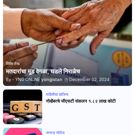
विशेष लेख
मतदारांचा मूड वेगळा, घडले निराळेच
By - YNG ONLINE
yongistan
December 02, 2024
माहितीचा खजिना
नोव्हेंबरचे जीएसटी संकलन १.८२ लाख कोटी
जनरल नाॅलेज