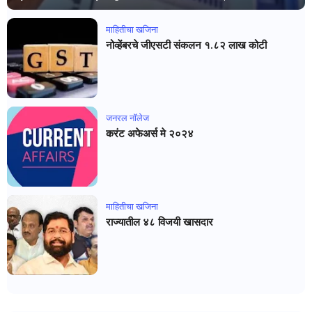
माहितीचा खजिना
नोव्हेंबरचे जीएसटी संकलन १.८२ लाख कोटी
जनरल नाॅलेज
करंट अफेअर्स मे २०२४
माहितीचा खजिना
राज्यातील ४८ विजयी खासदार