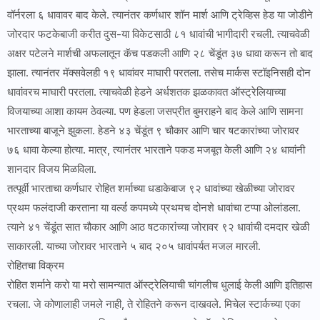
वॉर्नरला ६ धावावर बाद केले. त्यानंतर कर्णधार शॉन मार्श आणि ट्रेव्हिस हेड या जोडीने
जोरदार फटकेबाजी करीत दुस-या विकेटसाठी ८१ धावांची भागीदारी रचली. त्याचवेळी
अक्षर पटेलने मार्शची अफलातून कॅच पडकली आणि २८ चेंडूंत ३७ धावा करून तो बाद
झाला. त्यानंतर मॅक्सवेलही १९ धावांवर माघारी परतला. तसेच मार्कस स्टॉइनिसही दोन
धावांवरच माघारी परतला. त्याचवेळी हेडने अर्धशतक झळकावत ऑस्ट्रेलियाच्या
विजयाच्या आशा कायम ठेवल्या. पण हेडला जसप्रीत बुमराहने बाद केले आणि सामना
भारताच्या बाजूने झुकला. हेडने ४३ चेंडूंत ९ चौकार आणि चार षटकारांच्या जोरावर
७६ धावा केल्या होत्या. मात्र, त्यानंतर भारताने पकड मजबूत केली आणि २४ धावांनी
शानदार विजय मिळविला.
तत्पूर्वी भारताचा कर्णधार रोहित शर्माच्या धडाकेबाज ९२ धावांच्या खेळीच्या जोरावर
प्रथम फलंदाजी करताना या वर्ल्ड कपमध्ये प्रथमच दोनशे धावांचा टप्पा ओलांडला.
त्याने ४१ चेंडूंत सात चौकार आणि आठ षटकारांच्या जोरावर ९२ धावांची दमदार खेळी
साकारली. याच्या जोरावर भारताने ५ बाद २०५ धावांपर्यत मजल मारली.
रोहितचा विक्रम
रोहित शर्माने करो या मरो सामन्यात ऑस्ट्रेलियाची चांगलीच धुलाई केली आणि इतिहास
रचला. जे कोणालाही जमले नाही, ते रोहितने करून दाखवले. मिचेल स्टार्कच्या एका