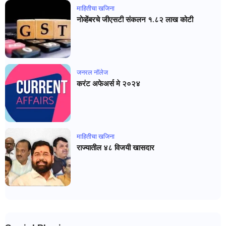
माहितीचा खजिना
नोव्हेंबरचे जीएसटी संकलन १.८२ लाख कोटी
जनरल नाॅलेज
करंट अफेअर्स मे २०२४
माहितीचा खजिना
राज्यातील ४८ विजयी खासदार