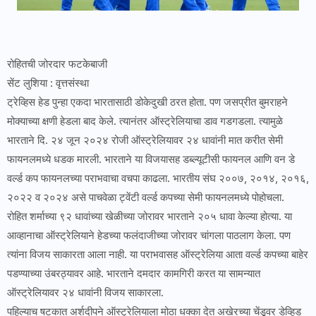
रोहितची जोरदार फटकेबाजी
सेंट लुशिया : वृत्तसंस्था
ट्रेव्हिस हेड पुन्हा एकदा भारतासाठी डोकेदुखी ठरत होता. पण जसप्रीत बुमराहने
मोक्याच्या क्षणी हेडला बाद केले. त्यानंतर ऑस्ट्रेलियाचा डाव गडगडला. त्यामुळे
भारताने दि. २४ जून २०२४ रोजी ऑस्ट्रेलियावर २४ धावांनी मात करीत सेमी
फायनलमध्ये धडक मारली. भारताने या विजयासह डब्ल्यूटीसी फायनल आणि वन डे
वर्ल्ड कप फायनलच्या पराभवाचा वचपा काढला. भारतीय संघ २००७, २०१४, २०१६,
२०२२ व २०२४ असे पाचवेळा ट्वेंटी वर्ल्ड कपच्या सेमी फायनलमध्ये पोहोचला.
रोहित शर्माच्या ९२ धावांच्या खेळीच्या जोरावर भारताने २०५ धावा केल्या होत्या. या
आव्हानाचा ऑस्ट्रेलियाने हेडच्या फलंदाजीच्या जोरावर चांगला पाठलाग केला. पण
त्यांना विजय साकारता आला नाही. या पराभवासह ऑस्ट्रेलिया आता वर्ल्ड कपच्या बाहेर
पडण्याच्या उंबरठ्यावर आहे. भारताने दमदार कामगिरी करत या सामन्यात
ऑस्ट्रेलियावर २४ धावांनी विजय साकारला.
पहिल्याच षटकात अर्शदीपने ऑस्ट्रेलियाला मोठा धक्का देत अखेरच्या चेंडूवर डेव्हिड