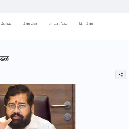
बेधडक
विशेष लेख
जनरल नॉलेज
दिन विशेष
ळ
मंडळ