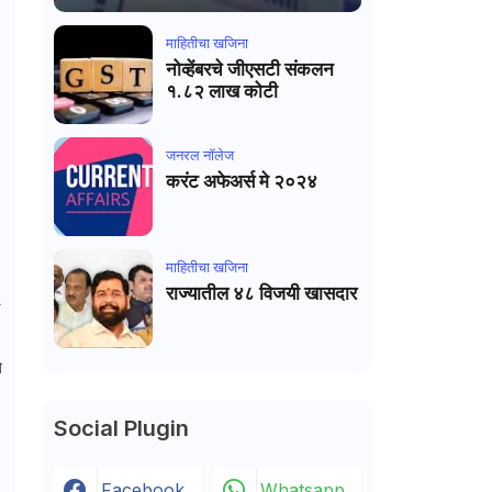
माहितीचा खजिना
नोव्हेंबरचे जीएसटी संकलन
१.८२ लाख कोटी
जनरल नाॅलेज
करंट अफेअर्स मे २०२४
माहितीचा खजिना
राज्यातील ४८ विजयी खासदार
े
Social Plugin
Facebook
Whatsapp