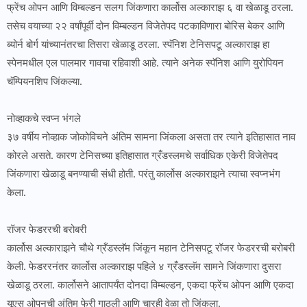
फ्रेंच ओपन आणि विम्बल्डन सलग जिंकणारा कार्लोस अल्काराझ ६ वा खेळाडू ठरला.
तसेच वयाच्या २२ वर्षांपूर्वी दोन विम्बल्डन विजेतेपद पटकाविणारा बोरिस बेकर आणि
ब्योर्न बोर्ग यांच्यानंतरचा तिसरा खेळाडू ठरला. स्पॅनिश टेनिसपटू अल्काराझ हा
स्पेनमधील एल पालमार गावचा रहिवाशी आहे. त्याने अनेक स्पॅनिश आणि युरोपियन
चॅम्पियनशिप जिंकल्या.
नोव्हाकचे स्वप्न भंगले
३७ वर्षीय नोव्हाक जोकोविचने अंतिम सामना जिंकला असता तर त्याने इतिहासात नाव
कोरले असते. कारण टेनिसच्या इतिहासात ग्रँडस्लमचे सर्वाधिक एकेरी विजेतेपद
जिंकणारा खेळाडू बनण्याची संधी होती. परंतु कार्लोस अल्काराझने त्याचा स्वप्नभंग
केला.
रॉजर फेडररची बरोबरी
कार्लोस अल्काराझने चौथे ग्रँडस्लॅम जिंकून महान टेनिसपटू रॉजर फेडररची बरोबरी
केली. फेडररनंतर कार्लोस अल्काराझ पहिले ४ ग्रँडस्लॅम सामने जिंकणारा दुसरा
खेळाडू ठरला. कार्लोसने आतापर्यंत दोनदा विम्बल्डन, एकदा फ्रेंच ओपन आणि एकदा
यूएस ओपनची अंतिम फेरी गाठली आणि चारही वेळा तो जिंकला.