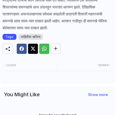
मराठ्यांच्या शौर्याची आणि किर्तीची साक्ष देत आहेत. त्यापैकीच एक असलेल्या
शिवरायांच्या वाघनखांचे आज लंडनहून भारतात आगमन झाले. ऐतिहासिक
प्रतापगडावर अफजलखानाचा कोथळा काढलेली छत्रपती शिवाजी महाराजांची
वाघनखे आता साता-यात दाखल झाली आहेत. आयशर गाडीतून ही वाघनखे पोलिस
बंदोबस्तात साता-यात दाखल झाली.
Tags:
माहितीचा खजिना
OLDER
NEWER
You Might Like
Show more