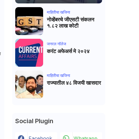
माहितीचा खजिना
नोव्हेंबरचे जीएसटी संकलन
१.८२ लाख कोटी
जनरल नाॅलेज
करंट अफेअर्स मे २०२४
ज
माहितीचा खजिना
राज्यातील ४८ विजयी खासदार
Social Plugin
Facebook
Whatsapp