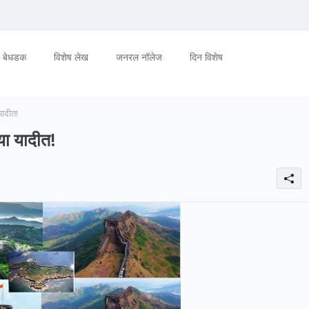
बेधडक
विशेष लेख
जनरल नॉलेज
दिन विशेष
ादीत!
या यादीत!