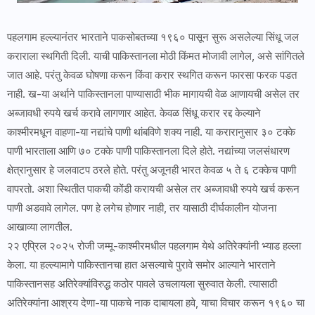
पहलगाम हल्ल्यानंतर भारताने पाकसोबतच्या १९६० पासून सुरू असलेल्या सिंधू जल
कराराला स्थगिती दिली. याची पाकिस्तानला मोठी किंमत मोजावी लागेल, असे सांगितले
जात आहे. परंतु केवळ घोषणा करून किंवा करार स्थगित करून फारसा फरक पडत
नाही. ख-या अर्थाने पाकिस्तानला पाण्यासाठी भीक मागायची वेळ आणायची असेल तर
अब्जावधी रुपये खर्च करावे लागणार आहेत. केवळ सिंधू करार रद्द केल्याने
काश्मीरमधून वाहणा-या नद्यांचे पाणी थांबविणे शक्य नाही. या करारानुसार ३० टक्के
पाणी भारताला आणि ७० टक्के पाणी पाकिस्तानला दिले होते. नद्यांच्या जलसंधारण
क्षेत्रानुसार हे जलवाटप ठरले होते. परंतु अजूनही भारत केवळ ५ ते ६ टक्केच पाणी
वापरतो. अशा स्थितीत पाकची कोंडी करायची असेल तर अब्जावधी रुपये खर्च करून
पाणी अडवावे लागेल. पण हे लगेच होणार नाही, तर यासाठी दीर्घकालीन योजना
आखाव्या लागतील.
२२ एप्रिल २०२५ रोजी जम्मू-काश्मीरमधील पहलगाम येथे अतिरेक्यांनी भ्याड हल्ला
केला. या हल्ल्यामागे पाकिस्तानचा हात असल्याचे पुरावे समोर आल्याने भारताने
पाकिस्तानसह अतिरेक्यांविरुद्ध कठोर पावले उचलायला सुरुवात केली. त्यासाठी
अतिरेक्यांना आश्रय देणा-या पाकचे नाक दाबायला हवे, याचा विचार करून १९६० चा