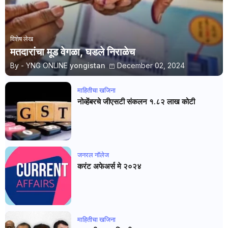
विशेष लेख
मतदारांचा मूड वेगळा, घडले निराळेच
By - YNG ONLINE
yongistan
December 02, 2024
माहितीचा खजिना
नोव्हेंबरचे जीएसटी संकलन १.८२ लाख कोटी
जनरल नाॅलेज
करंट अफेअर्स मे २०२४
माहितीचा खजिना