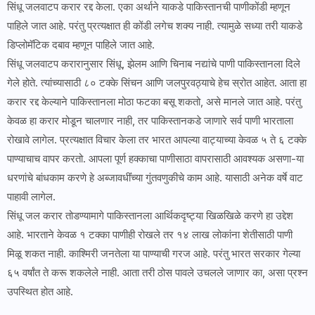
सिंधू जलवाटप करार रद्द केला. एका अर्थाने याकडे पाकिस्तानची पाणीकोंडी म्हणून
पाहिले जात आहे. परंतु प्रत्यक्षात ही कोंडी लगेच शक्य नाही. त्यामुळे सध्या तरी याकडे
डिप्लोमॅटिक दबाव म्हणून पाहिले जात आहे.
सिंधू जलवाटप करारानुसार सिंधू, झेलम आणि चिनाब नद्यांचे पाणी पाकिस्तानला दिले
गेले होते. त्यांच्यासाठी ८० टक्के सिंचन आणि जलपुरवठ्याचे हेच स्रोत आहेत. आता हा
करार रद्द केल्याने पाकिस्तानला मोठा फटका बसू शकतो, असे मानले जात आहे. परंतु
केवळ हा करार मोडून चालणार नाही, तर पाकिस्तानकडे जाणारे सर्व पाणी भारताला
रोखावे लागेल. प्रत्यक्षात विचार केला तर भारत आपल्या वाट्याच्या केवळ ५ ते ६ टक्के
पाण्याचाच वापर करतो. आपला पूर्ण हक्काचा पाणीसाठा वापरासाठी आवश्यक असणा-या
धरणांचे बांधकाम करणे हे अब्जावधींंच्या गुंतवणुकीचे काम आहे. यासाठी अनेक वर्षे वाट
पाहावी लागेल.
सिंधू जल करार तोडण्यामागे पाकिस्तानला आर्थिकदृष्ट्या खिळखिळे करणे हा उद्देश
आहे. भारताने केवळ १ टक्का पाणीही रोखले तर १४ लाख लोकांना शेतीसाठी पाणी
मिळू शकत नाही. काश्मिरी जनतेला या पाण्याची गरज आहे. परंतु भारत सरकार गेल्या
६५ वर्षांत ते करू शकलेले नाही. आता तरी ठोस पावले उचलले जाणार का, असा प्रश्न
उपस्थित होत आहे.