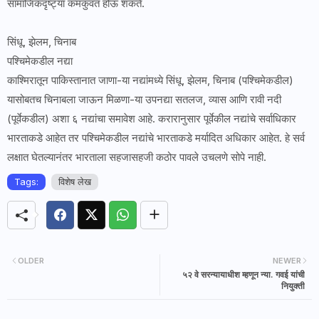
सामाजिकदृष्ट्या कमकुवत होऊ शकते.
सिंधू, झेलम, चिनाब
पश्चिमेकडील नद्या
काश्मिरातून पाकिस्तानात जाणा-या नद्यांमध्ये सिंधू, झेलम, चिनाब (पश्चिमेकडील)
यासोबतच चिनाबला जाऊन मिळणा-या उपनद्या सतलज, व्यास आणि रावी नदी
(पूर्वेकडील) अशा ६ नद्यांचा समावेश आहे. करारानुसार पूर्वेकील नद्यांचे सर्वाधिकार
भारताकडे आहेत तर पश्चिमेकडील नद्यांचे भारताकडे मर्यादित अधिकार आहेत. हे सर्व
लक्षात घेतल्यानंतर भारताला सहजासहजी कठोर पावले उचलणे सोपे नाही.
Tags:
विशेष लेख
OLDER
NEWER
५२ वे सरन्यायाधीश म्हणून न्या. गवई यांची
नियुक्ती