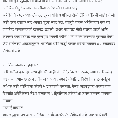
भारतीय गुंतवणूकदारांना याची मोठी किंमत मोजावी लागली. जागतिक स्तरावर
अनिश्चिततेमुळे बाजार कमालीच्या अस्थिरतेतून जात आहे.
अमेरिकेचे राष्ट्राध्यक्ष डोनाल्ड ट्रम्प यांनी २ एप्रिल रोजी टॅरिफ पॉलिसी जाहीर केली
आणि इतर देशांवर मोठें आयात शुल्क लागू केले. त्यामुळे केवळ अमेरिकेतच नव्हे तर
जागतिक बाजारपेठेतही खळबळ उडाली. शेअर बाजारात मोठी घसरण झाली आणि
त्यानंतर एकापाठोपाठ एक गुंतवणूक बँकांनी मंदीची भीती व्यक्त करण्यास सुरुवात केली.
जेपी मॉर्गनच्या अंदाजानुसार अमेरिका आणि संपूर्ण जगात मंदीची शक्यता ६० टक्क्यांवर
पोहोचली आहे.
जागतिक बाजारात हाहाकार
आशियातील इतर देशांमध्ये हाँगकाँगचा हँगसेंग निर्देशांक ११ टक्के, जपानचा निक्केई
२२५ जवळपास ७ टक्के, चीनचा शांघाय एसएसई कंपोझिट निर्देशांक ६ टक्क्यांहून
अधिक आणि कोरियाचा कोस्पी ५ टक्क्यांनी घसरला. गेल्या आठवड्यात अवघ्या दोन
दिवसांत अमेरिकेच्या शेअर बाजारात ५ ट्रिलियन डॉलरपेक्षा जास्त घसरण पाहायला
मिळाली.
महागाई वाढणार
व्यापारयुद्धाची धग आता अमेरिकन अर्थव्यवस्थेपर्यंत पोहोचली आहे. अशीच स्थिती