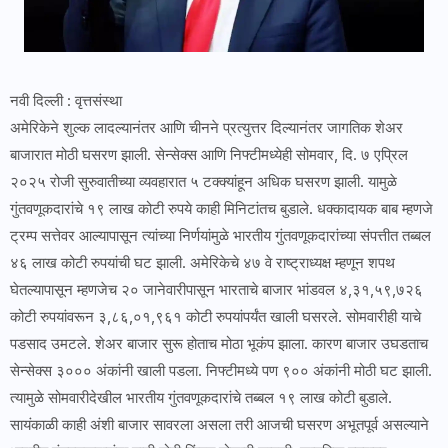
नवी दिल्ली : वृत्तसंस्था
अमेरिकेने शुल्क लादल्यानंतर आणि चीनने प्रत्युत्तर दिल्यानंतर जागतिक शेअर
बाजारात मोठी घसरण झाली. सेन्सेक्स आणि निफ्टीमध्येही सोमवार, दि. ७ एप्रिल
२०२५ रोजी सुरुवातीच्या व्यवहारात ५ टक्क्यांहून अधिक घसरण झाली. यामुळे
गुंतवणूकदारांचे १९ लाख कोटी रुपये काही मिनिटांतच बुडाले. धक्कादायक बाब म्हणजे
ट्रम्प सत्तेवर आल्यापासून त्यांच्या निर्णयांमुळे भारतीय गुंतवणूकदारांच्या संपत्तीत तब्बल
४६ लाख कोटी रुपयांची घट झाली. अमेरिकेचे ४७ वे राष्ट्राध्यक्ष म्हणून शपथ
घेतल्यापासून म्हणजेच २० जानेवारीपासून भारताचे बाजार भांडवल ४,३१,५९,७२६
कोटी रुपयांवरून ३,८६,०१,९६१ कोटी रुपयांपर्यंत खाली घसरले. सोमवारीही याचे
पडसाद उमटले. शेअर बाजार सुरू होताच मोठा भूकंप झाला. कारण बाजार उघडताच
सेन्सेक्स ३००० अंकांनी खाली पडला. निफ्टीमध्ये पण ९०० अंकांनी मोठी घट झाली.
त्यामुळे सोमवारीदेखील भारतीय गुंतवणूकदारांचे तब्बल १९ लाख कोटी बुडाले.
सायंकाळी काही अंशी बाजार सावरला असला तरी आजची घसरण अभूतपूर्व असल्याने