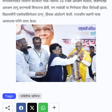
मागासवर्गातील जातींना सरकारी नोक-यांमध्ये २७ टक्के आरक्षण मिळाले. शिक्षणातही
आरक्षण लागू करण्याची शिफारस होती, पण त्यावेळी या निर्णयाला तीव्र विरोधही झाला.
विद्यार्थ्यांनी एकमेकांविरोधात उग्र, हिंसक आंदोलने केली. राजकीय पक्षांनी याचा
आपापल्या परीने वापर केला.
Tags:
माहितीचा खजिना