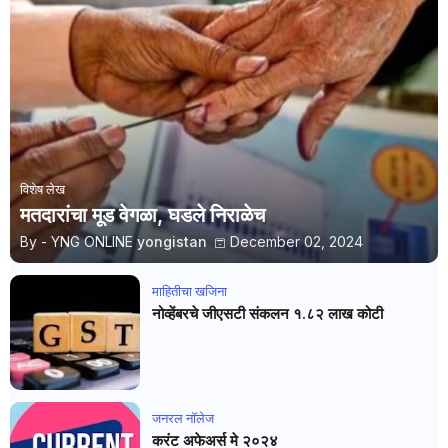
विशेष लेख
मतदारांचा मूड वेगळा, घडले निराळेच
By - YNG ONLINE
yongistan
December 02, 2024
माहितीचा खजिना
नोव्हेंबरचे जीएसटी संकलन १.८२ लाख कोटी
जनरल नाॅलेज
करंट अफेअर्स मे २०२४