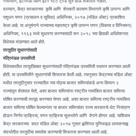
नसल्याने, इंटरमंडी आणि इंटर स्टेट ट्रेड सुरु होऊ शकलेले नाहीत.
दरम्यान, केंद्र सरकारच्या कृषि आणि शेतकरी कल्याण विभागाने कृषि उत्पन्न आणि
पशुधन पणन (प्रचालन व सुविधा) अधिनियम, २०१७ (मॉडेल अ‍ॅक्ट) प्रकाशित
केला आहे. या अनुषंगाने राज्याच्या महाराष्ट्र कृषि उत्पन्न पणन (विकास व विनियमन)
अधिनियम, १९६३ मध्ये सुधारणा करण्यासाठी सन २०१८ च्या हिवाळी अधिवेशनात
विधेयक मांडण्यात आले होते.
तरतुदीत सुधारणांसाठी
मंत्रिमंडळ उपसमिती
विधेयकातील तरतुदींबाबत सुधारणांसाठी मंत्रिमंडळ उपसमिती स्थापन करण्यात आली
होती. या उपसमितीने सुधारणांची शिफारस केली आहे. त्यानुसार केंद्राच्या मॉडेल अ‍ॅक्ट
मधील तरतुदीनुसार राज्यातील ज्या मोठ्या बाजार समित्यांकडे अन्य किमान २
राज्यांतून शेतमाल येतो, अशा बाजार समित्यांना राष्ट्रीय नामांकित बाजार समित्या
घोषित करण्याची तरतूद करण्यात येणार आहे. अशा बाजार समित्या राष्ट्रीय नामांकित
बाजार समित्या घोषित केल्यानंतर या बाजार समित्यांवर राज्य सरकारचे थेट नियंत्रण
होऊन निर्णय प्रक्रिया, पणन प्रक्रिया सुलभतेने आणि वेगाने होणार आहे. याशिवाय
केंद्र सरकारच्या सदर मॉडेल अ‍ॅक्ट २०१७ नुसार ह्लसिंगल युनिफाइड लायसन्सह्व
संदर्भातील तरतुदींचा समावेश करण्याची शिफारस करण्यात आली आहे.