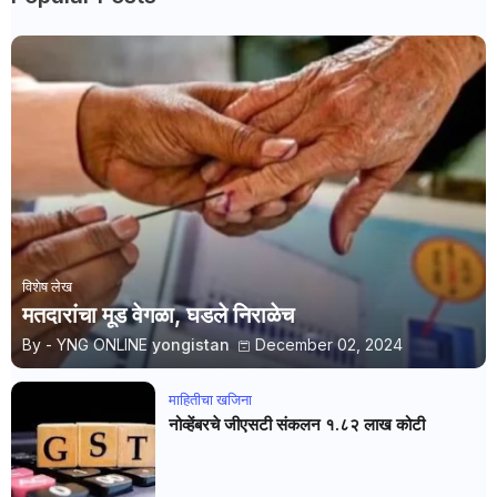
विशेष लेख
मतदारांचा मूड वेगळा, घडले निराळेच
By - YNG ONLINE
yongistan
December 02, 2024
माहितीचा खजिना
नोव्हेंबरचे जीएसटी संकलन १.८२ लाख कोटी