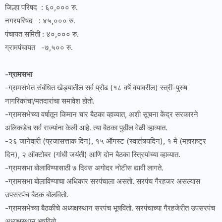
जिल्हा परिषद : ६०,००० रु.
नगरपरिषद : ४५,००० रु.
पंचायत समिती : ४०,००० रु.
ग्रामपंचायत -७,५०० रु.
-ग्रामसभा
-ग्रामसभेत संबंधित खेड्यातील सर्व प्रौढ (१८ वर्षे वयावरील) स्त्री-पुरुष
नागरिकांचा/मतदारांचा समावेश होतो.
-ग्रामसभेच्या वर्षातून किमान चार बैठका व्हाव्यात, अशी सूचना केंद्र सरकारने
अलिकडेच सर्व राज्यांना केली आहे. त्या बैठका पुढील वेळी व्हाव्यात.
-२६ जानेवारी (प्रजासत्ताक दिन), १५ ऑगस्ट (स्वातंत्र्यदिन), १ मे (महाराष्ट्र
दिन), २ ऑक्टोबर (गांधी जयंती) आणि दोन बैठका स्त्रियांच्या व्हाव्यात.
-ग्रामसभा बोलाविण्यासाठी ७ दिवस अगोदर नोटीस द्यावी लागते.
-ग्रामसभा बोलाविण्याचा अधिकार सरपंचाला असतो. सरपंच गैरहजर असल्यास
उपसरपंच बैठक बोलवितो.
-ग्रामसभेच्या बैठकीचे अध्यक्षस्थान सरपंच भूषवितो. सरपंचाच्या गैरहजेरीत उपसरपंच
अध्यक्षस्थान भूषवितो.