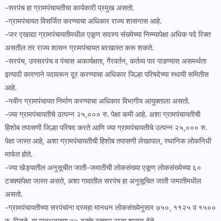
-सरपंच हा ग्रामपंचायतीचा कार्यकारी प्रमुख असतो.
-ग्रामपंचायत विसर्जित करण्याचा अधिकार राज्य शासनास आहे.
-जर एखाद्या ग्रामपंचायतीमधील एकूण सदस्य संख्येच्या निम्म्यापेक्षा अधिक पदे रिक्त
असतील तर राज्य शासन ग्रामपंचायत बरखास्त करू शकते.
-सरपंच, उपसरपंच व पंचास अकार्यक्षता, गैरवर्तन, कर्तव्य पार पाडण्यास असमर्थता
इत्यादी कारणाने पदावरून दूर करण्याचा अधिकार जिल्हा परिषदेच्या स्थायी समितीस
आहे.
-नवीन ग्रामपंचायत निर्माण करण्याचा अधिकार विभागीय आयुक्ताला असतो.
-ज्या ग्रामपंचायतीचे उत्पन्न २५,००० रु. पेक्षा कमी आहे. अशा ग्रामपंचायतीची
हिशोब तपासणी जिल्हा परिषद करते आणि ज्या ग्रामपंचायतीचे उत्पन्न २५,००० रु.
पेक्षा जास्त आहे, अशा ग्रामपंचायतीची हिशोब तपासणी लेखापाल, स्थानिक लोकनिधी
मार्फत होते.
-ज्या खेड्यातील अनुसूचीत जाती-जमातीची लोकसंख्या एकूण लोकसंख्येच्या ६०
टक्क्यांपेक्षा जास्त असते, अशा गावातील सरपंच हा अनुसूचित जाती जमातीमधील
असतो.
-ग्रामपंचायतीच्या सरपंचांना दरमहा मानधन लोकसंख्येनुसार ७५०, ११२५ व १५००
रु. मिळते, या मानधनाच्या ७५ टक्के रक्कम राज्य शासन देते.