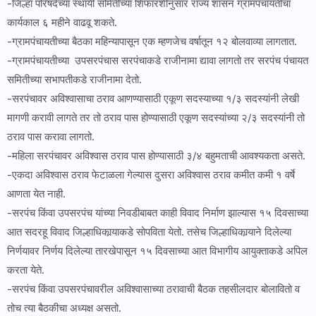
-जिल्हा परिषदेच्या स्थायी समितीच्या शिफारशीनुसार राज्य शासन ग्रामपंचायतीचा
कार्यकाल ६ महीने वाढवू शकते.
-ग्रामपंचायतीच्या बैठका महिन्यापासून एक म्हणजेच वर्षातून १२ बोलवाव्या लागतात.
-ग्रामपंचायतीच्या उपसरपंचास सरपंचाकडे राजीनामा द्यावा लागतो तर सरपंच पंचायत
समितीच्या सभापतीकडे राजीनामा देतो.
-सरपंचावर अविश्वासाचा ठराव आणण्यासाठी एकूण सदस्याच्या १/३ सदस्यांनी लेखी
मागणी करावी लागते तर तो ठराव पास होण्यासाठी एकूण सदस्यांच्या २/३ सदस्यांनी तो
ठराव पास करावा लागतो.
-महिला सरपंचावर अविश्वास ठराव पास होण्यासाठी ३/४ बहुमताची आवश्यकता असते.
-एकदा अविश्वास ठराव फेटाळला गेल्यास दुसरा अविश्वास ठराव कमीत कमी १ वर्षे
आणता येत नाही.
-सरपंच किंवा उपसरपंच यांच्या निवडीबाबत काही विवाद निर्माण झाल्यास १५ दिवसाच्या
आत सदरहू विवाद जिल्हाधिकार्‍याकडे सोपविता येतो. तसेच जिल्हाधिकार्‍याने दिलेल्या
निर्णयावर निर्णय दिलेल्या तारखेपासून १५ दिवसाच्या आत विभागीय आयुक्ताकडे अपिल
करता येते.
-सरपंच किंवा उपसरपंचावरील अविश्वासाच्या ठरावाची बैठक तहसीलदार बोलावितो व
तोच त्या बैठकीचा अध्यक्ष असतो.