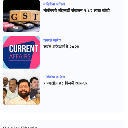
माहितीचा खजिना
नोव्हेंबरचे जीएसटी संकलन १.८२ लाख कोटी
जनरल नाॅलेज
करंट अफेअर्स मे २०२४
माहितीचा खजिना
राज्यातील ४८ विजयी खासदार