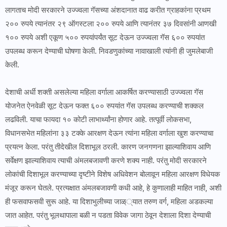
लागताच मोदी सरकारने उज्ज्वला गॅसच्या अंशदानात वाढ करीत ग्राहकांना प्रथम
२०० रुपये त्यानंतर २९ ऑगस्टला २०० रुपये आणि त्यानंतर ३७ दिवसांनी आणखी
१०० रुपये अशी एकूण ५०० रुपयांपर्यंत सूट देऊन उज्ज्वला गॅस ६०० रुपयांत
उपलब्ध करून देण्याची घोषणा केली. निवडणुकांच्या नावाखाली त्यांनी ही जुमलेबाजी
केली.
देशाची अर्धी शक्ती असलेल्या महिला वर्गाला आकर्षित करण्यासाठी उज्ज्वला गॅस
योजनेत ऐनवेळी सूट देऊन फक्त ६०० रुपयांत गॅस उपलब्ध करण्याची शक्कल
लढविली. याचा फायदा १० कोटी लाभार्थ्यांना होणार आहे. तत्पूर्वी लोकसभा,
विधानसभेत महिलांना ३३ टक्के आरक्षण देऊन त्यांना महिला वर्गाला खुश करण्याचा
प्रयत्न केला. परंतु तीदेखील दिशाभूल ठरली. कारण जनगणना झाल्याशिवाय आणि
सर्वेक्षण झाल्याशिवाय त्याची अंमलबजावणी करणे शक्य नाही. परंतु मोदी सरकारने
लोकांची दिशाभूल करण्याच्या दृष्टीने विशेष अधिवेशन बोलावून महिला आरक्षण विधेयक
मंजूर करून घेतले. प्रत्यक्षात अंमलबजावणी कधी आहे, हे कुणालाही माहित नाही, अशी
ही फसवाफसवी सुरू आहे. या दिशाभुलीच्या जाळ््यात तरुण वर्ग, महिला अडकल्या
जात आहेत. परंतु भूलथापाला बळी न पडता विवेक जागा ठेवून देशाला दिशा देण्याची