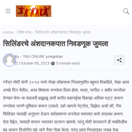
Home
विशेष लेख
सिलिंडरचे अंशदानकपात निवडणूक जुमला
सिलिंडरचे अंशदानकपात निवडणूक जुमला
By - YNG ONLINE
yongistan
October 05, 2023
3 minute read
नरेंद्र मोदी यांनी २०१४ मध्ये जेव्हा लोकसभा निवडणुकीत बहुमत मिळविले, तेव्हा आता
अच्छे दिन येतील, असा विश्वास जनतेला दिला होता. मात्र, मागील ९ वर्षांत जनतेला
देण्यात येणा-या सवलती हळूहळू कमी करीत महागाईचा विळखा अधिक घट्ट करून
जनतेला जगणे मुश्किल करून टाकले. खरे म्हणजे पेट्रोल, डिझेल असो की, गॅस
सिलिंडर यालाही अनुदान देऊन सर्वसामान्य जनतेला स्वस्तात कसे उपलब्ध करून
देता येईल, यासाठी शासन स्तरावर प्रयत्न व्हायचे. परंतु मोदी सरकारने ही सबसिडीच
बंद करून तिजोरीत खो-याने पैसा गोळा केला. परंतु आता निवडणुका जवळ येऊ