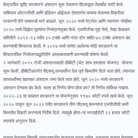
केंद्रातील यूपीए सरकारने अंशदान सुरू ठेवताना पीएसयूला तेलबाँड जारी केले.
याशिवाय ओएनजीसी आणि इंडियन ऑईलला देशांतर्गत कच्च्या तेलाच्या विक्रीला
परवानगी देणे यासारखे मार्ग काढले. जून २०२० मध्ये पेट्रोल आणि त्यानंतर नोव्हेंबर
२०२० मध्ये डिझेल मूल्यांना नियंत्रणमुक्त केले. एलपीजीचा मुद्दा येतो, तेव्हा केळकर
समितीने २०१२-१३ पर्यंत २५ टक्के आणि नंतर दोन वर्षांत ७५ टक्के अंशदान बंद
करण्याची शिफारस केली. मे २०१४ मध्ये सत्तेत आलेल्या मोदी सरकारने या
शिफारशींवर नियोजनबद्धरीतीने अंमलबजावणी करण्याची घोषणा केली.
१ जानेवारी २०१५ रोजी अंशदानासाठी डीबीटी (थेट लाभ हस्तांतर योजना) योजना
सुरू केली. डीबीटीअंतर्गत पीएसयू लाभार्थींना तेल पूर्ण किमतीने दिले जात होते. त्यानंतर
लाभार्थ्यांच्या खात्यात अंशदान जमा केले जात होते. जून २०२० मध्ये सरकारने
अंशदान देण्यास बंद केले. मात्र हा निर्णय योग्य होता का? तो निर्णय तार्किक नव्हता.
२०२२-२३ या काळात सरकारने या योजनेनुसार ९१७० कोटी रुपये खर्च केले. जून
२०२० पासून जून २०२२ पर्यंत सरकारने तीन पीएसयू कंपन्यांना एलपीजीची कमी
किमतीत विक्री करण्याचे निर्देश दिले. त्यामुळे होणा-या भरपाईपोटी २२ हजार कोटी
रुपयांचे अनुदान दिले.
कच्च्या तेलाच्या किमती आंतरराष्ट्रीय बाजारात वाढत आहेत. भारताला कच्च्या तेलाच्या