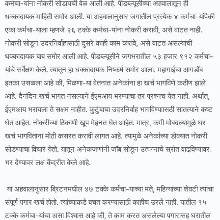
कर्मचा-यांना नोकरी सोडायची वेळ आली आहे. पीडब्ल्यूसीच्या अहवालातून ही
धक्कादायक माहिती समोर आली. या अहवालानुसार जगातील प्रत्येक ४ कर्मचा-यांपैकी
एका कर्मचा-याला म्हणजे २६ टक्के कर्मचा-यांना नोकरी करावी, असे वाटत नाही.
नोकरी सोडून उदरनिर्वाहासाठी दुसरे काही काम करावे, असे वाटत असल्याची
धक्कादायक बाब समोर आली आहे. पीडब्ल्यूसीने जगभरातील ५३ हजार ९१२ कर्मचा-
यांचे सर्वेक्षण केले. त्यातून हा धक्कादायक निष्कर्ष समोर आला. महागाईचा आगडोंब
इतका उसळला आहे की, मिळणा-या वेतनात अनेकांना हा खर्च भागविणे कठीण झाले
आहे. दैनंदिन खर्च भागत नसल्याने ईएमआय भरण्याचा तर प्रश्नच येत नाही. अर्थात,
ईएमआय भरायला ते सक्षम नाहीत. कुटुंबाचा उदरनिर्वाह भागविण्याासठी सातत्याने कष्ट
घेत आहेत. नोकरीच्या ठिकाणी खूप मेहनत घेत आहेत. मात्र, कमी मोबदल्यामुळे घर
खर्च भागविताना मोठी कसरत करावी लागत आहे. त्यामुळे अनेकांंच्या डोक्यात नोकरी
सोडण्याचा विचार येतो. यातून अनेकजणांनी जॉब सोडून उत्पन्नाचे स्रोत वाढविण्यावर
भर देण्यावर लक्ष केंद्रीत केले आहे.
या अहवालानुसार ब्रिटनमधील ४७ टक्के कर्मचा-याच्या मते, महिन्याच्या शेवटी त्यांचा
संपूर्ण पगार खर्च होतो. त्यांच्याकडे बचत करण्यासाठी काहीच उरले नाही. यातील १५
टक्के कर्मचा-यांचा असा विश्वास आहे की, ते काम करत असलेल्या पगारासह घरातील