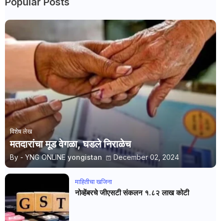
Popular Posts
विशेष लेख
मतदारांचा मूड वेगळा, घडले निराळेच
By - YNG ONLINE
yongistan
December 02, 2024
माहितीचा खजिना
नोव्हेंबरचे जीएसटी संकलन १.८२ लाख कोटी