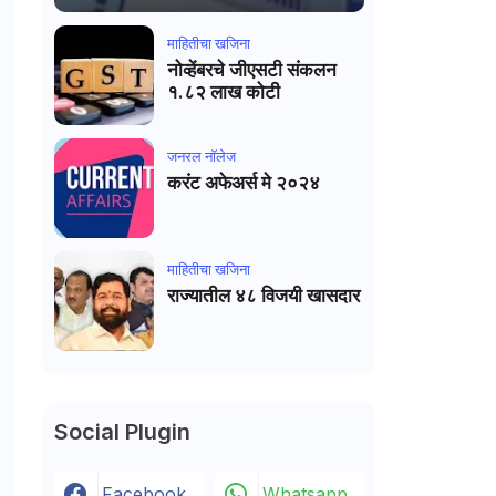
माहितीचा खजिना
नोव्हेंबरचे जीएसटी संकलन
१.८२ लाख कोटी
जनरल नाॅलेज
करंट अफेअर्स मे २०२४
माहितीचा खजिना
राज्यातील ४८ विजयी खासदार
Social Plugin
Facebook
Whatsapp