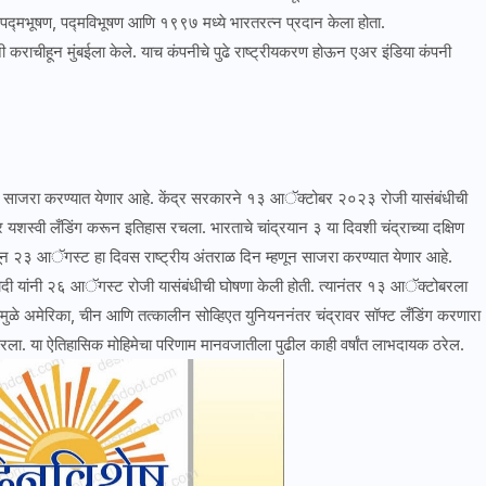
ने पद्मभूषण, पद्मविभूषण आणि १९९७ मध्ये भारतरत्न प्रदान केला होता.
कराचीहून मुंबईला केले. याच कंपनीचे पुढे राष्ट्रीयकरण होऊन एअर इंडिया कंपनी
ून साजरा करण्यात येणार आहे. केंद्र सरकारने १३ आॅक्टोबर २०२३ रोजी यासंबंधीची
र यशस्वी लँडिंग करून इतिहास रचला. भारताचे चांद्रयान ३ या दिवशी चंद्राच्या दक्षिण
हणून २३ आॅगस्ट हा दिवस राष्ट्रीय अंतराळ दिन म्हणून साजरा करण्यात येणार आहे.
र मोदी यांनी २६ आॅगस्ट रोजी यासंबंधीची घोषणा केली होती. त्यानंतर १३ आॅक्टोबरला
मुळे अमेरिका, चीन आणि तत्कालीन सोव्हिएत युनियननंतर चंद्रावर सॉफ्ट लँडिंग करणारा
रला. या ऐतिहासिक मोहिमेचा परिणाम मानवजातीला पुढील काही वर्षांत लाभदायक ठरेल.