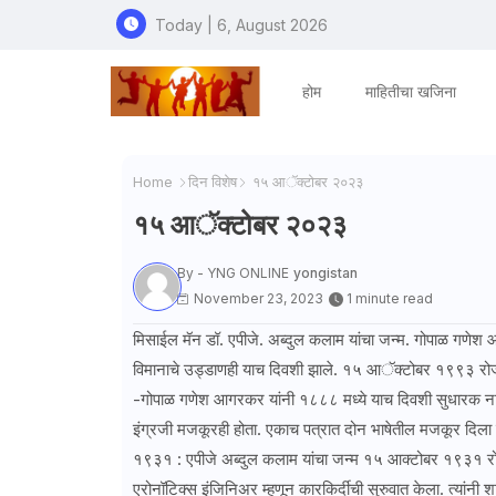
Today | 6, August 2026
होम
माहितीचा खजिना
Home
दिन विशेष
१५ आॅक्टोबर २०२३
१५ आॅक्टोबर २०२३
By - YNG ONLINE
yongistan
November 23, 2023
1 minute read
मिसाईल मॅन डॉ. एपीजे. अब्दुल कलाम यांचा जन्म. गोपाळ गणेश आ
विमानाचे उड्डाणही याच दिवशी झाले. १५ आॅक्टोबर १९९३ रोजी न
-गोपाळ गणेश आगरकर यांनी १८८८ मध्ये याच दिवशी सुधारक नावाचे
इंग्रजी मजकूरही होता. एकाच पत्रात दोन भाषेतील मजकूर दिल
१९३१ : एपीजे अब्दुल कलाम यांचा जन्म १५ आक्टोबर १९३१ रोजी 
एरोनॉटिक्स इंजिनिअर म्हणून कारकिर्दीची सुरुवात केला. त्यांनी