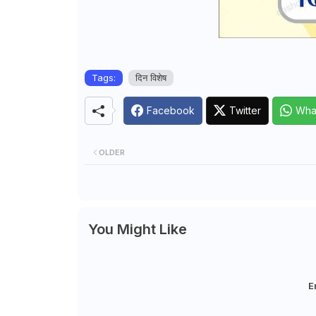
Tags:
दिन विशेष
Facebook
Twitter
Wha
OLDER
You Might Like
E