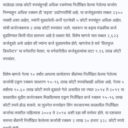
साडेदहा लाख कोटी रुपयांहूनही अधिक रकमेच्या निर्लेखित केल्या गेलेल्या कर्जात
निम्म्याहून अधिक रक्कम ही ‘बड्या’ उद्योगपतींची आहे. या कर्जबुडव्यांत तब्बल २३००
व्यक्ती अशा आहेत, ज्यांनी बुडवलेली-कर्जे प्रत्येकी ५ कोटी रुपयांहून अधिक आहेत.
यांची कर्जरक्कमच २ लाख कोटी रुपयांवर जाते. यावरून या बड्या मंडळींचा कर्ज
बुडविण्यात किती मोठा हातभार आहे हे लक्षात येते. विशेष म्हणजे यात तब्बल २,६२३
कर्जबुडवे असे आहेत की ज्यांना कर्ज बुडवायचेच होते. म्हणजेच हे सर्व ‘विलफुल
डिफॉल्टर’ या वर्गवारीत येतात. या वर्गवारीतील कर्जबुडव्यांचा वाटा १.९६ लाख कोटी
रुपयांवर.
विशेष म्हणजे गेल्या १० वर्षांत आपल्या कार्यतत्पर बँकांच्या निर्लेखित केल्या गेलेल्या
कर्जाची एकूण रक्कम साधारण १५-१६ लाख कोटी रुपयांपेक्षाही अधिक आहे. गेल्या ५
वर्षांतच १०.६० लाख कोटी रुपये बुडवले गेले असतील तर त्यात २०१४ ते २०१९ या
काळातील बुडीत कर्जरक्कम मिळविल्यास एकूण निर्लेखित कर्ज रक्कम १५-१६ लाख
कोटी रुपये होऊ शकते. या तुलनेत मनमोहन सिंग सरकारच्या काळातील निर्लेखित
कर्जाचा तपशील पाहिल्यास २००४ ते २०१४ अशी दहा वर्षे सत्तेवर होते. या दशकात
समस्त बँकांनी निर्लेखित केलेल्या कर्जाची रक्कम २ लाख २० हजार ३२८ कोटी रुपये