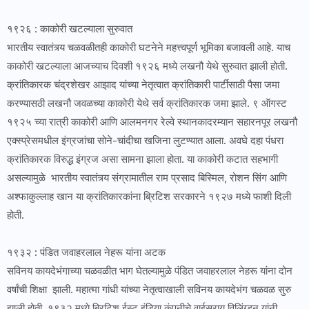
१९२६ : काकोरी खटल्याला सुरुवात
भारतीय स्वातंत्र्य चळवळीतही काकोरी घटनेने महत्त्वपूर्ण भूमिका बजावली आहे. याच
काकोरी खटल्याला आजच्याच दिवशी १९२६ मध्ये लखनौ येथे सुरुवात झाली होती.
क्रांतिकारक चंद्रशेखर आझाद यांच्या नेतृत्वात क्रांतिकारी पार्टीसाठी पैसा जमा
करण्यासठी लखनौ जवळच्या काकोरी येथे सर्व क्रांतिकारक जमा झाले. ९ ऑगस्ट
१९२५ च्या रात्री काकोरी आणि आलमनगर रेल्वे स्थानकादरम्यान सहारनपूर लखनौ
एक्स्प्रेसमधील इंग्रजांचा सोने-चांदीचा खजिना लुटण्यात आला. अवघे दहा पंधरा
क्रांतिकारक विरुद्ध इंग्रज असा सामना झाला होता. या काकोरी कटात सहभागी
असल्यामुळे भारतीय स्वातंत्र्य संग्रामातील राम प्रसाद बिस्मिल, रोशन सिंग आणि
अश्फाकुल्लाह खान या क्रांतिकारकांना ब्रिटिश सरकारने १९२७ मध्ये फाशी दिली
होती.
१९३२ : पंडित जवाहरलाल नेहरू यांना अटक
सविनय कायदेभंगाच्या चळवळीत भाग घेतल्यामुळे पंडित जवाहरलाल नेहरू यांना दोन
वर्षांची शिक्षा झाली. महात्मा गांधी यांच्या नेतृत्वाखाली सविनय कायदेभंग चळवळ सुरु
झाली होती. १९३२ मध्ये ब्रिटिश ईस्ट इंडिया कंपनीचे वाईसराय विलिंग्डन यांनी