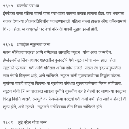
१६४१ : चार्ल्सचा पराभव
इंग्लंडचा राजा पहिला चार्ल्स याला पराभवाचा सामना करावा लागला होता. कर भरायला
नकार देणा-या लोकप्रतिनिधींना पकडण्यासाठी पहिला चार्ल्स हाऊस ऑफ कॉमन्समध्ये
शिरला होता. या अभूतपूर्व घटनेची परिणती यादवी युद्धात झाली होती.
१६४३ : आयझॅक न्यूटनचा जन्म
महान भौतिकशास्त्रज्ञ आणि गणितज्ज्ञ आयझॅक न्यूटन यांचा आज जन्मदिन.
इंग्लंडमधील लिंकनशायर शहरातील वुलस्टोर्प येथे न्यूटन यांचा जन्म झाला होता.
न्यूटनने प्रकाश, गती आणि गणितात अनेक शोध लावले. पांढरा रंग इंद्रधनुष्यातील
सात रंगांचे मिश्रण आहे, असे सांगितले. न्यूटन यांनी गुरुत्वाकर्षणचा सिद्धांत मांडला.
सूर्याच्या चारही बाजूंना फिरणा-या ग्रहांच्या संबंधात गुरुत्वाकर्षणाचा नियम सांगितला.
न्यूटन यांनी 17 व्या शतकात लावला पृथ्वीचे गुरुत्वीय बल हे नेहमी वर जाणा-या वस्तूच्या
विरुद्ध दिशेने असते. त्यामुळे वर फेकलेल्या वस्तूची गती कमी कमी होत जाते व शेवटी ती
शुन्य होते, असे म्हटले. न्यूटनने गतीविषयक तीन नियम सांगितले होते.
१८०९ : लुई ब्रेल यांचा जन्म