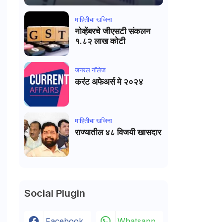
माहितीचा खजिना
नोव्हेंबरचे जीएसटी संकलन
१.८२ लाख कोटी
जनरल नाॅलेज
करंट अफेअर्स मे २०२४
माहितीचा खजिना
राज्यातील ४८ विजयी खासदार
Social Plugin
Facebook
Whatsapp