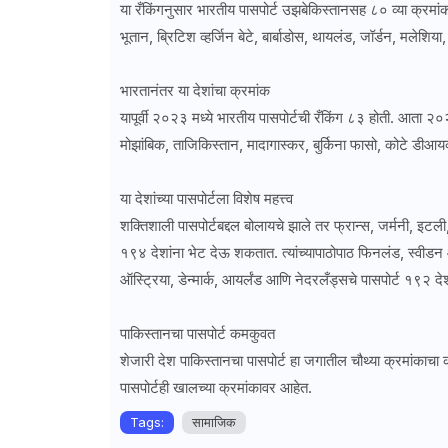
या रँकिंगनुसार भारतीय पासपोर्ट उझबेकिस्तानसह ८० व्या क्रमांक
भूतान, ब्रिटिश व्हर्जिन बेटे, बार्बाडोस, थायलंड, जॉर्डन, मलेश
भारतानंतर या देशांचा क्रमांक
यापूर्वी २०२३ मध्ये भारतीय पासपोर्टची रँकिंग ८३ होती. आता २०२
मोझांबिक, ताजिकिस्तान, मादागास्कर, बुर्किना फासो, कोटे डीआयव
या देशांच्या पासपोर्टला विशेष महत्त्व
शक्तिशाली पासपोर्टबद्दल बोलायचे झाले तर फ्रान्स, जर्मनी, इटली
१९४ देशांना भेट देऊ शकतात. त्यांच्यापाठोपाठ फिनलंड, स्वीडन आण
ऑस्ट्रिया, डेन्मार्क, आयर्लंड आणि नेदरलँड्सचे पासपोर्ट १९२ देश
पाकिस्तानचा पासपोर्ट कमकुवत
शेजारी देश पाकिस्तानचा पासपोर्ट हा जगातील चौथ्या क्रमांकाचा
पासपोर्टही खालच्या क्रमांकावर आहेत.
Tags:
सामाजिक