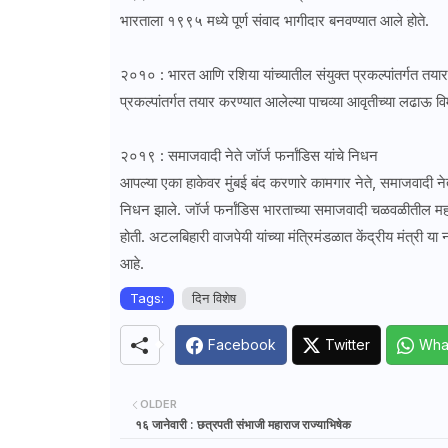
भारताला १९९५ मध्ये पूर्ण संवाद भागीदार बनवण्यात आले होते.
२०१० : भारत आणि रशिया यांच्यातील संयुक्त प्रकल्पांतर्गत तया
प्रकल्पांतर्गत तयार करण्यात आलेल्या पाचव्या आवृतीच्या लढाऊ वि
२०१९ : समाजवादी नेते जॉर्ज फर्नांडिस यांचे निधन
आपल्या एका हाकेवर मुंबई बंद करणारे कामगार नेते, समाजवादी नेते
निधन झाले. जॉर्ज फर्नांडिस भारताच्या समाजवादी चळवळीतील महत्त्
होती. अटलबिहारी वाजपेयी यांच्या मंत्रिमंडळात केंद्रीय मंत्री या न
आहे.
Tags:
दिन विशेष
Facebook
Twitter
Wha
OLDER
१६ जानेवारी : छत्रपती संभाजी महाराज राज्याभिषेक