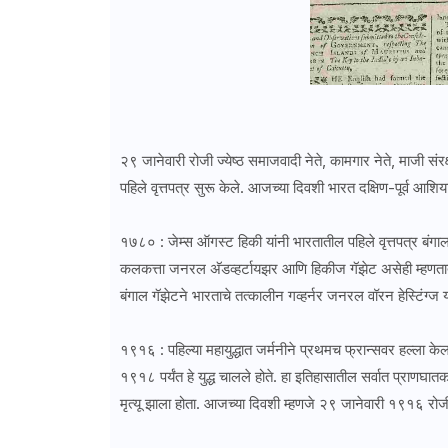
२९ जानेवारी रोजी ज्येष्ठ समाजवादी नेते, कामगार नेते, माजी संरक
पहिले वृत्तपत्र सुरू केले. आजच्या दिवशी भारत दक्षिण-पूर्व आशिय
१७८० : जेम्स ऑगस्ट हिकी यांनी भारतातील पहिले वृत्तपत्र बंगाल ग
कलकत्ता जनरल अ‍ॅडव्हर्टायझर आणि हिकीज गॅझेट असेही म्हणतात. त
बंगाल गॅझेटने भारताचे तत्कालीन गव्हर्नर जनरल वॉरन हेस्टिंग्ज 
१९१६ : पहिल्या महायुद्धात जर्मनीने प्रथमच फ्रान्सवर हल्ला केल
१९१८ पर्यंत हे युद्ध चालले होते. हा इतिहासातील सर्वात प्राणघा
मृत्यू झाला होता. आजच्या दिवशी म्हणजे २९ जानेवारी १९१६ रोजी प