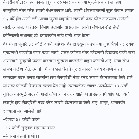
केंद्रीय मोटार वाहन कायद्यानुसार रस्त्यावर धावणा-या प्रत्येक वाहनाला हाय
सेक्युरिटी नंबर प्लेट लावणे बंधनकारक आहे. त्याची अंमलबजावणी सुरू होऊन तब्बल
१२ वर्षे होत आली तरी अद्याप जुन्या वाहनांना सदरची नंबर प्लेट लावण्यात आलेली
नाही. त्याबाबत परिवहन विभाग उदासीन असल्याचा आरोप नॅशनल रोड सेप्टी
कौन्सिलचे सभासद डॉ. कमलजीत सॉय यांनी आज केला.
देशभरात सुमारे ३८ कोटी वाहने आहे तर देशात एकूण घडणा-या गुन्ह्यांंपैकी ९९ टक्के
गुन्ह्यांंमध्ये वाहनांचा वापर केला जातो. तसेच त्यांच्या नंबर प्लेटमध्ये छेडछाड केली जात
असल्याने गुन्ह्यांची उकल करताना गुन्ह्यात वापरलेले वाहन कोणाचे आहे, याचा शोध
लावणे कठीण होते. त्याची गंभीर दखल घेत केंद्र सरकारने २०१२ मध्ये वाहन
कायद्यात बदल करत वाहनांना हाय सेक्युरिटी नंबर प्लेट लावणे बंधनकारक केले आहे.
या नंबर प्लेटशी छेडछाड करता येत नाही. त्याचबरोबर त्यावर असलेल्या १३ अंकी
युनिक नंबरमुळे सदरची गाडी कोणाच्या नावावर आहे. याचा सहजपणे शोध घेता येतो.
त्यामुळे हाय सेक्युरिटी नंबर प्लेट लावणे बंधनकारक केले आहे. मात्र, आतापर्यंत
राज्याला यश आलेले नाही.
-देशात ३८ कोटी वाहने
-९९ कोटी गुन्ह्यांत वाहनाचा वापर
-बेवारस वाहनांचा धोका