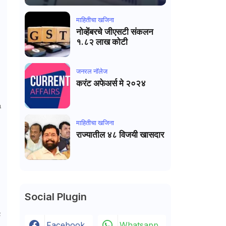
माहितीचा खजिना
नोव्हेंबरचे जीएसटी संकलन
१.८२ लाख कोटी
जनरल नाॅलेज
करंट अफेअर्स मे २०२४
५
माहितीचा खजिना
राज्यातील ४८ विजयी खासदार
Social Plugin
े
Facebook
Whatsapp