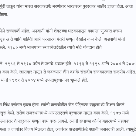
कर्पुरी ठाकूर यांना भारत सरकारतर्फे मरणोत्तर भारतरत्न पुरस्कार जाहीर झाला होता. आता
केला.
े राज्यकर्ते आहेत. अडवाणी यांनी शेवटच्या घटकापासून कामाला सुरुवात करून
 गृह खाते आणि माहिती आणि प्रसारण मंत्री म्हणून देखील काम केले. अडवाणी यांनी
 केले. १९८० मध्ये भाजपच्या स्थापनेतदेखील त्याचे मोठे योगदान होते.
्ष बनले. १९८६ ते १९९० पर्यंत ते पक्षाचे अध्यक्ष होते. १९९३ ते १९९८ आणि २००४ ते २००
्हणून काम केले. खासदार म्हणून ते जवळपास तीन दशके संसदीय राजकारणात सक्रीय आहेत.
 यांनी १९९९ ते २००४ मध्ये उपपंतप्रधानपद भूषवले होते.
 सिंध प्रांतात झाला होता. त्यांनी कराचीतील सेंट पॅट्रिक्स स्कूलमध्ये शिक्षण घेतले.
ाम सुरू केले. तसेच राजस्थानमध्ये आरएसएसचे प्रचारक म्हणून काम केले. १९५७ मध्ये
्यानंतर ते पत्रकार म्हणून काम करू लागले. त्यांनी संघाच्या ऑर्गनायझरमध्ये सहायक
 २ जागांवर विजय मिळाला होता, त्यानंतर अडवाणीकंडे पक्षाची जबाबदारी आली. त्यामुळ