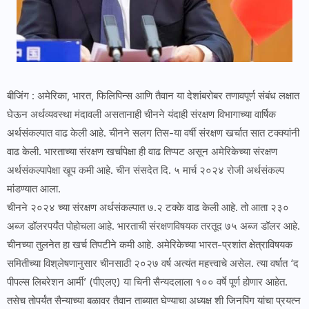
बीजिंग : अमेरिका, भारत, फिलिपिन्स आणि तैवान या देशांबरोबर तणावपूर्ण संबंध लक्षात
घेऊन अर्थव्यवस्था मंदावली असतानाही चीनने यंदाही संरक्षण विभागाच्या वार्षिक
अर्थसंकल्पात वाढ केली आहे. चीनने सलग तिस-या वर्षी संरक्षण खर्चात सात टक्क्यांनी
वाढ केली. भारताच्या संरक्षण खर्चापेक्षा ही वाढ तिप्पट असून अमेरिकेच्या संरक्षण
अर्थसंकल्पापेक्षा खूप कमी आहे. चीन संसदेत दि. ५ मार्च २०२४ रोजी अर्थसंकल्प
मांडण्यात आला.
चीनने २०२४ च्या संरक्षण अर्थसंकल्पात ७.२ टक्के वाढ केली आहे. तो आता २३०
अब्ज डॉलरपर्यंत पोहोचला आहे. भारताची संरक्षणविषयक तरतूद ७५ अब्ज डॉलर आहे.
चीनच्या तुलनेत हा खर्च तिपटीने कमी आहे. अमेरिकेच्या भारत-प्रशांत क्षेत्राविषयक
समितीच्या विश्­लेषणानुसार चीनसाठी २०२७ वर्ष अत्यंत महत्त्वाचे असेल. त्या वर्षात ‘द
पीपल्स लिबरेशन आर्मी’ (पीएलए) या चिनी सैन्यदलाला १०० वर्षे पूर्ण होणार आहेत.
तसेच तोपर्यंत सैन्याच्या बळावर तैवान ताब्यात घेण्याचा अध्यक्ष शी जिनपिंग यांचा प्रयत्न