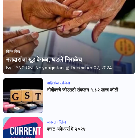
विशेष लेख
मतदारांचा मूड वेगळा, घडले निराळेच
By - YNG ONLINE
yongistan
December 02, 2024
माहितीचा खजिना
नोव्हेंबरचे जीएसटी संकलन १.८२ लाख कोटी
जनरल नाॅलेज
करंट अफेअर्स मे २०२४