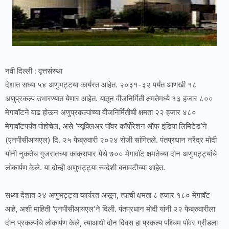
नवी दिल्ली : वृत्तसंस्था
देशात सध्या ५४ अणुभट्टया कार्यरत आहेत. २०३१-३२ पर्यंत आणखी १८
अणुप्रकल्प उभारण्यात येणार आहेत. यातून वीजनिर्मिती क्षमतेमध्ये १३ हजार ८००
मेगावॉटने वाढ होऊन अणुप्रकल्पांच्या वीजनिर्मितीची क्षमता २२ हजार ४८०
मेगावॉटपर्यंत पोहोचेल, असे ‘न्यूक्लिअर पॉवर कॉर्पोरेशन ऑफ इंडिया लिमिटेड’ने
(एनपीसीआयएल) दि. २५ फेब्रुवारी २०२४ रोजी सांगितले. पंतप्रधान नरेंद्र मोदी
यांनी नुकतेच गुजरातच्या काक्रापार येथे ७०० मेगावॉट क्षमतेच्या दोन अणुभट्ट्यांचे
लोकार्पण केले. या दोन्ही अणुभट्ट्या स्वदेशी बनावटीच्या आहेत.
सध्या देशात २४ अणुभट्ट्या कार्यरत असून, त्यांची क्षमता ८ हजार १८० मेगावॅट
आहे, अशी माहिती ‘एनपीसीआयएल’ने दिली. पंतप्रधान मोदी यांनी २२ फेब्रुवारीला
दोन प्रकल्पांचे लोकार्पण केले, त्याआधी दोन दिवस हा प्रकल्प पश्चिम पॉवर ग्रीडला