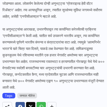
जोडण्यात आला. लोकार्पण केलेल्या दोन्ही अणुभट्ट्या ‘प्रेशराइज्ड हेवी वॉटर
रिअ‍ॅक्टर’ आहेत. त्या अत्याधुनिक असून, त्यातील सुरक्षेच्या सुविधा जगामध्ये सर्वोत्तम
आहेत, असेही ‘एनपीसीआयएल’ने म्हटले आहे.
या अणुभट्ट्यांचा आराखडा, उभारणीपासून त्या कार्यान्वित करेपर्यंतची प्रक्रिया
‘एनपीसीआयएल’ने केली आहे. यातील सर्व उपकरणे भारतीय असून, त्या कार्यान्वित
करण्यामध्ये पूर्णपणे भारतीय कंपन्या व कंत्राटदारांचा वाटा आहे. त्यामुळे ‘आत्मनिर्भर
भारत’चे खरे चित्र यात दिसते, याकडे लक्ष वेधण्यात येत आहे. तामिळनाडूच्या
कुडनकुलम येथे रशियाच्या मदतीने एक हजार मेगावॉट क्षमतेच्या चार अणुभट्ट्या
उभारण्यात येत आहेत. राजस्थानच्या रावतभाटा व हरयाणातील गोरखपूर येथे येथे ७००
मेगावॉटच्या स्वदेशी बनावटीच्या चार अणुभट्ट्यांची उभारणी करण्यात येत आहे.
गोरखपूर, कर्नाटकातील कैगा, मध्य प्रदेशातील चुटका आणि राजस्थानातील माही
बन्सवरा येथे ७०० मेगावॉट क्षमतेच्या एकूण १० अणुभट्ट्या उभारण्याला मंजुरी देण्यात
आली आहे.
Tags:
जनरल नाॅलेज