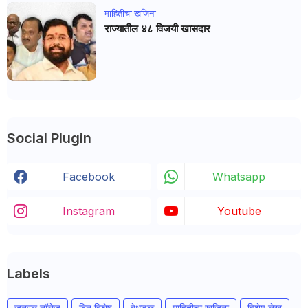
माहितीचा खजिना
राज्यातील ४८ विजयी खासदार
Social Plugin
Facebook
Whatsapp
Instagram
Youtube
Labels
जनरल नॉलेज
दिन विशेष
बेधडक
माहितीचा खजिना
विशेष लेख