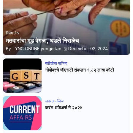
विशेष लेख
मतदारांचा मूड वेगळा, घडले निराळेच
By - YNG ONLINE
yongistan
December 02, 2024
माहितीचा खजिना
नोव्हेंबरचे जीएसटी संकलन १.८२ लाख कोटी
जनरल नाॅलेज
करंट अफेअर्स मे २०२४