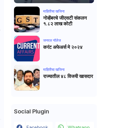
माहितीचा खजिना
नोव्हेंबरचे जीएसटी संकलन
१.८२ लाख कोटी
न
जनरल नाॅलेज
करंट अफेअर्स मे २०२४
माहितीचा खजिना
राज्यातील ४८ विजयी खासदार
Social Plugin
Facebook
Whatsapp