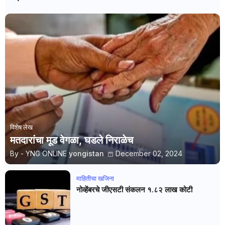
विशेष लेख
मतदारांचा मूड वेगळा, घडले निराळेच
By - YNG ONLINE
yongistan
December 02, 2024
माहितीचा खजिना
नोव्हेंबरचे जीएसटी संकलन १.८२ लाख कोटी