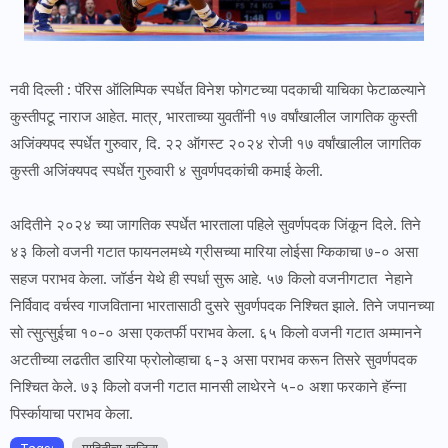
नवी दिल्ली : पॅरिस ऑलिम्पिक स्पर्धेत विनेश फोगटच्या पदकाची याचिका फेटाळल्याने
कुस्तीपटू नाराज आहेत. मात्र, भारताच्या युवतींनी १७ वर्षांखालील जागतिक कुस्ती
अजिंक्यपद स्पर्धेत गुरुवार, दि. २२ ऑगस्ट २०२४ रोजी १७ वर्षांखालील जागतिक
कुस्ती अजिंक्यपद स्पर्धेत गुरुवारी ४ सुवर्णपदकांची कमाई केली.
अदितीने २०२४ च्या जागतिक स्पर्धेत भारताला पहिले सुवर्णपदक जिंकून दिले. तिने
४३ किलो वजनी गटात फायनलमध्ये ग्रीसच्या मारिया लोईसा ग्किकाचा ७-० असा
सहज पराभव केला. जॉर्डन येथे ही स्पर्धा सुरू आहे. ५७ किलो वजनीगटात नेहाने
निर्विवाद वर्चस्व गाजविताना भारतासाठी दुसरे सुवर्णपदक निश्चित झाले. तिने जपानच्या
सो त्सुत्सुईचा १०-० असा एकतर्फी पराभव केला. ६५ किलो वजनी गटात अम्मानने
अटतीच्या लढतीत डारिया फ्रोलोव्हाचा ६-३ असा पराभव करून तिसरे सुवर्णपदक
निश्चित केले. ७३ किलो वजनी गटात मानसी लाथेरने ५-० अशा फरकाने हॅन्ना
पिर्स्कायाचा पराभव केला.