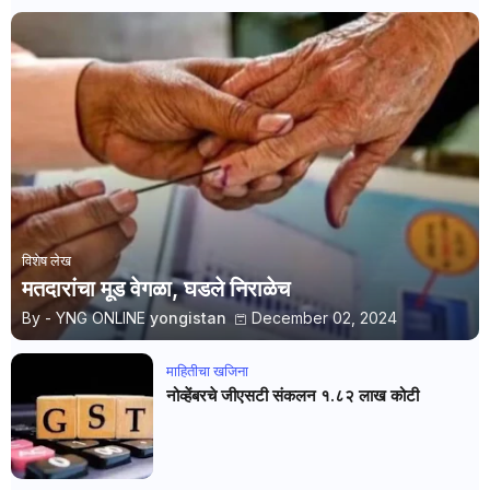
विशेष लेख
मतदारांचा मूड वेगळा, घडले निराळेच
By - YNG ONLINE
yongistan
December 02, 2024
माहितीचा खजिना
नोव्हेंबरचे जीएसटी संकलन १.८२ लाख कोटी