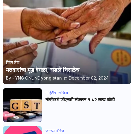
विशेष लेख
मतदारांचा मूड वेगळा, घडले निराळेच
By - YNG ONLINE
yongistan
December 02, 2024
माहितीचा खजिना
नोव्हेंबरचे जीएसटी संकलन १.८२ लाख कोटी
जनरल नाॅलेज