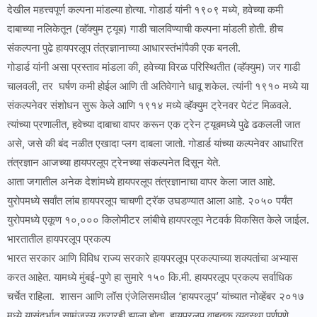
देखील महत्त्वपूर्ण कल्पना मांडल्या होत्या. गोडार्ड यांनी १९०९ मध्ये, हवेच्या कमी
दाबाच्या नलिकेतून (व्हॅक्युम ट्यूब) गाडी चालविण्याची कल्पना मांडली होती. हीच
संकल्पना पुढे हायपरलूप तंत्रज्ञानाच्या आधारस्तंभांपैकी एक बनली.
गोडार्ड यांनी असा प्रस्ताव मांडला की, हवेच्या विरळ परिस्थितीत (व्हॅक्युम) जर गाडी
चालवली, तर घर्षण कमी होईल आणि ती अतिवेगाने धावू शकेल. त्यांनी १९१० मध्ये या
संकल्पनेवर संशोधन सुरू केले आणि १९१४ मध्ये व्हॅक्युम ट्रेनवर पेटंट मिळवले.
त्यांच्या प्रणालीत, हवेच्या दाबाचा वापर करून एक ट्रेन ट्यूबमध्ये पुढे ढकलली जात
असे, जसे की बंद नळीत एखादा प्लग दाबला जातो. गोडार्ड यांच्या कल्पनेवर आधारित
तंत्रज्ञान आजच्या हायपरलूप ट्रेनच्या संकल्पनेत दिसून येते.
आता जगातील अनेक देशांमध्ये हायपरलूप तंत्रज्ञानाचा वापर केला जात आहे.
युरोपमध्ये सर्वांत लांब हायपरलूप चाचणी ट्रॅक उघडण्यात आला आहे. २०५० पर्यंत
युरोपमध्ये एकूण १०,००० किलोमीटर लांबीचे हायपरलूप नेटवर्क विकसित केले जाईल.
भारतातील हायपरलूप प्रकल्प
भारत सरकार आणि विविध राज्य सरकारे हायपरलूप प्रकल्पाच्या शक्यतांचा अभ्यास
करत आहेत. यामध्ये मुंबई-पुणे हा सुमारे १५० कि.मी. हायपरलूप प्रकल्प सर्वाधिक
चर्चेत राहिला. शासन आणि लॉस एंजेलिसमधील ‘हायपरलूप’ यांच्यात नोव्हेंबर २०१७
मध्ये यासंदर्भात सामंजस्य करारही झाला होता. हायपरलूप वाहतूक व्यवस्था पूर्णपणे