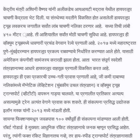
केंद्रीय मंत्री अश्विनी वैष्णव यांनी अलीकडेच आयआयटी मद्रास येथील हायपरलूप
चाचणी केंद्राला भेट दिली. या संस्थेच्या मदतीने विकसित होत असलेली हायपरलूप
ट्यूब लवकरच जगातील सर्वांत लांब चाचणी नलिका ठरणार आहे. सध्या तिची लांबी
४१० मीटर ्आहे. ती आशियातील सर्वांत मोठी चाचणी सुविधा आहे. हायपरलूप ही
व्हॅक्युम ट्यूबमध्ये धावणारी प्रचंड वेगवान रेल्वे प्रणाली आहे. २०१७ मध्ये महाराष्ट्रात
पुणे-मुंबईदरम्यान हायपरलूप प्रकल्प राबवण्याचे निर्धारित करण्यात आले होते. यासाठी
अमेरिकन कंपनीशी सामंजस्य करारही झाला होता. आता भारत संपूर्ण स्वदेशी
तंत्रज्ञानाच्या आधारे हायपरलूप वाहतूक प्रणाली विकसित करत आहे.
हायपरलूप ही एका प्रकारची उच्च-गती प्रवास प्रणाली आहे, जी कमी दाबाच्या
नलिकांमध्ये मॅग्नेटिक लेव्हिटेशन (चुंबकीय उचल तंत्रज्ञान) व व्हॅक्युम ट्यूब
ट्रान्सपोर्ट (व्हीटीटी) वापरून गाड्या चालवते. या प्रणालीत प्रतिकार अत्यल्प
असल्यामुळे ट्रेन अत्यंत वेगाने प्रवास करू शकते. ही संकल्पना प्रसिद्ध उद्योजक
इलॉन मस्क यांनी २०१३ मध्ये मांडली होती.
सायन्स फिक्शन्समधून जवळपास १०० वर्षांपूर्वी ही संकल्पना मांडण्यात आली होती.
रॉबर्ट गोडार्ड हे मुख्यत: आधुनिक रॉकेट तंत्रज्ञानाचे जनक म्हणून प्रसिद्ध आहेत.
परंतु, त्यांनी फक्त रॉकेट विज्ञानातच नव्हे, तर हाय-स्पीड ट्रान्सपोर्ट तंत्रज्ञानासाठी