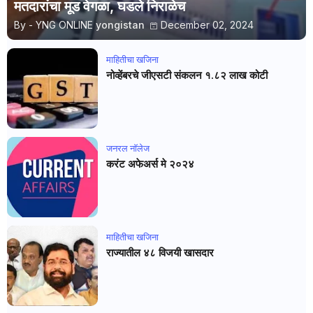
मतदारांचा मूड वेगळा, घडले निराळेच
By - YNG ONLINE
yongistan
December 02, 2024
माहितीचा खजिना
नोव्हेंबरचे जीएसटी संकलन १.८२ लाख कोटी
जनरल नाॅलेज
करंट अफेअर्स मे २०२४
माहितीचा खजिना
राज्यातील ४८ विजयी खासदार