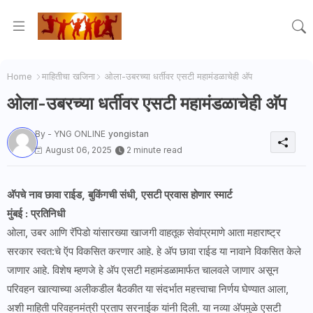
Home
माहितीचा खजिना
ओला-उबरच्या धर्तीवर एसटी महामंडळाचेही अ‍ॅप
ओला-उबरच्या धर्तीवर एसटी महामंडळाचेही अ‍ॅप
By - YNG ONLINE
yongistan
August 06, 2025
2 minute read
अ‍ॅपचे नाव छावा राईड, बुकिंगची संधी, एसटी प्रवास होणार स्मार्ट
मुंबई : प्रतिनिधी
ओला, उबर आणि रॅपिडो यांसारख्या खाजगी वाहतूक सेवांप्रमाणे आता महाराष्ट्र
सरकार स्वत:चे ऍप विकसित करणार आहे. हे अ‍ॅप छावा राईड या नावाने विकसित केले
जाणार आहे. विशेष म्हणजे हे अ‍ॅप एसटी महामंडळामार्फत चालवले जाणार असून
परिवहन खात्याच्या अलीकडील बैठकीत या संदर्भात महत्त्वाचा निर्णय घेण्यात आला,
अशी माहिती परिवहनमंत्री प्रताप सरनाईक यांनी दिली. या नव्या अ‍ॅपमुळे एसटी