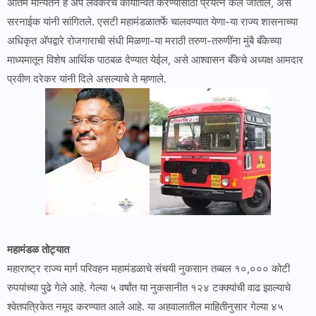
अंतिम मान्यतेने हे अ‍ॅप लवकरच कार्यान्वित करण्यासाठी प्रयत्न केले जातील, असे
सरनाईक यांनी सांगितले. एसटी महामंडळातर्फे चालवण्यात येणा-या राज्य शासनाच्या
अधिकृत अ‍ॅपद्वारे रोजगाराची संधी मिळणा-या मराठी तरुण-तरुणींना मुंबै बँकेच्या
माध्यमातून विशेष आर्थिक पाठबळ देण्यात येईल, असे आश्वासन बँकेचे अध्यक्ष आमदार
प्रवीण दरेकर यांनी दिले असल्याचे ते म्हणाले.
महामंडळ तोट्यात
महाराष्ट्र राज्य मार्ग परिवहन महामंडळाचे संचयी नुकसान तब्बल १०,००० कोटी
रुपयांच्या पुढे गेले आहे. गेल्या ५ वर्षांत या नुकसानीत १२४ टक्क्यांची वाढ झाल्याचे
श्वेतपत्रिकेत नमूद करण्यात आले आहे. या अहवालातील माहितीनुसार गेल्या ४५