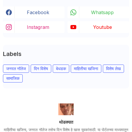
Facebook
Whatsapp
Instagram
Youtube
Labels
जनरल नॉलेज
दिन विशेष
बेधडक
माहितीचा खजिना
विशेष लेख
सामाजिक
थोडक्यात
माहितीचा खजिना, जनरल नॉलेज तसेच दिन विशेष हे खास युवकांसाठी. या पोर्टलच्या माध्यमातुन