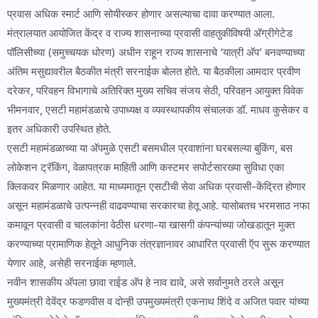
प्रवास अधिक स्मार्ट आणि सोयीस्कर होणार असल्याचा दावा करण्यात आला.
मंत्रालयात आयोजित केंद्र व राज्य शासनाच्या प्रवासी वाहतुकीविषयी अ‍ॅग्रीगेटेड
पॉलिसीच्या (समुच्चयक धोरण) अधीन राहून राज्य शासनाचे ‘यात्री अ‍ॅप’ बनवण्याच्या
अंतिम मसुद्यावरील बैठकीत मंत्री सरनाईक बोलत होते. या बैठकीला आमदार प्रवीण
दरेकर, परिवहन विभागाचे अतिरिक्त मुख्य सचिव संजय सेठी, परिवहन आयुक्त विवेक
भीमनवार, एसटी महामंडळाचे उपाध्यक्ष व व्यवस्थापकीय संचालक डॉ. माधव कुसेकर व
इतर अधिकारी उपस्थित होते.
एसटी महामंडळाच्या या अ‍ॅपमुळे एसटी बसमधील प्रवाशांना घरबसल्या बुकिंग, बस
लोकेशन ट्रॅकिंग, वेळापत्रक माहिती आणि कस्टमर सपोर्टसारख्या सुविधा एका
क्लिकवर मिळणार आहेत. या माध्यमातून एसटीची सेवा अधिक प्रवासी-केंद्रित होणार
असून महामंडळाचे उत्पन्नही वाढवण्याचा सरकारचा हेतू आहे. यासोबतच भरमसाठ नफा
कमावून प्रवासी व चालकांना वेठीस धरणा-या खासगी कंपन्यांच्या जोखडातून मुक्त
करण्याच्या प्रामाणिक हेतूने आधुनिक तंत्रज्ञानावर आधारित प्रवासी ऍप सुरू करण्यात
येणार आहे, असेही सरनाईक म्हणाले.
नवीन शासकीय अ‍ॅपला छावा राईड अ‍ॅप हे नाव द्यावे, असे सर्वानुमते ठरले असून
मुख्यमंत्री देवेंद्र फडणवीस व दोन्ही उपमुख्यमंत्री एकनाथ शिंदे व अजित पवार यांच्या