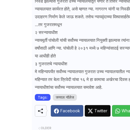
निवड झाल्यास गुजरात उच्च न्यायालयातून येणारे ते तिसरे न्यायाधीश
न्यायालयात कार्यरत होते, असे म्हणत न्या. नागरत्न यांनी या निव
उदाहरण निर्माण केले जाऊ शकते. तसेच न्यायवृंदाच्या विश्वासार्ह
...तर गुजरातमधून
२ सरन्यायाधीश
न्यायमूर्ती पांचोली यांची सर्वोच्च न्यायालयात नियुक्ती झाल्यास त
वर्षांसाठी आणि न्या. पांचोली हे २०३१ मध्ये ७ महिन्यांसाठई सर
या आधीही होते
३ गुजरातचे न्यायाधीश
मे महिन्यापर्यंत सर्वोच्च न्यायालयात गुजरात उच्च न्यायालयातील न
महिन्यात तर बेला त्रिवेदी यांचा १६ मे हा कामाचा अखेरचा दिवस हो
न्यायाधीशांचा सर्वोच्च न्यायालयात समावेश आहे.
Tags:
जनरल नॉलेज
Facebook
Twitter
Wha
OLDER