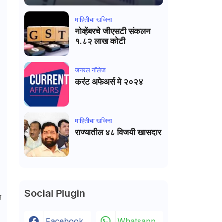
माहितीचा खजिना
नोव्हेंबरचे जीएसटी संकलन
१.८२ लाख कोटी
जनरल नाॅलेज
करंट अफेअर्स मे २०२४
माहितीचा खजिना
राज्यातील ४८ विजयी खासदार
Social Plugin
च
Facebook
Whatsapp