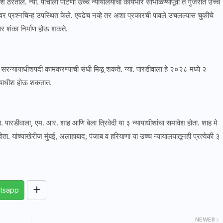
 ठरतील. न्या. पांचोली पाटणा उच्च न्यायालयाचा कार्यभार सांभाळण्यापूर्वी ते गुजरात उच्च
डीवर प्रश्नचिन्ह उपस्थित केले. एवढेच नव्हे तर अशा प्रकारची पावले उचलल्यास चुकीचे
तेवर शंका निर्माण होऊ शकते.
्यांना सरन्यायाधीशपदी कामकरण्याची संधी मिळू शकते. न्या. पारडीवाला हे २०२८ मध्ये २
न्यायाधीश होऊ शकतात.
्या. पारडीवाला, एम. आर. शाह आणि बेला त्रिवेदी या ३ न्यायाधीशांचा समावेश होता. शाह मे
ता. यांच्याखेरीज मुंबई, अलाहाबाद, पंजाब व हरियाणा या उच्च न्यायालयातूनही प्रत्येकी ३
tsapp
NEWER