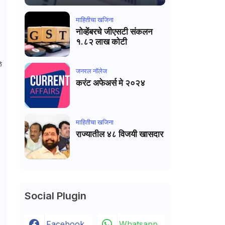
माहितीचा खजिना
नोव्हेंबरचे जीएसटी संकलन
१.८२ लाख कोटी
े
जनरल नाॅलेज
करंट अफेअर्स मे २०२४
माहितीचा खजिना
राज्यातील ४८ विजयी खासदार
Social Plugin
Facebook
Whatsapp