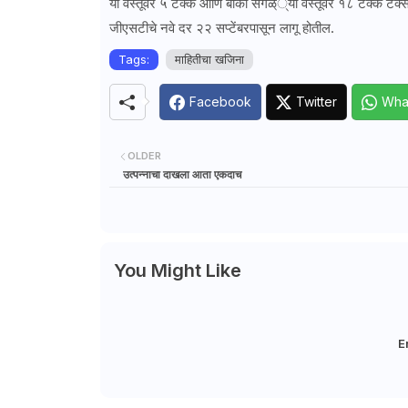
या वस्तूंवर ५ टक्के आणि बाकी सगळ््या वस्तूंवर १८ टक्के टॅक्
जीएसटीचे नवे दर २२ सप्टेंबरपासून लागू होतील.
Tags:
माहितीचा खजिना
Facebook
Twitter
Wha
OLDER
उत्पन्नाचा दाखला आता एकदाच
You Might Like
E