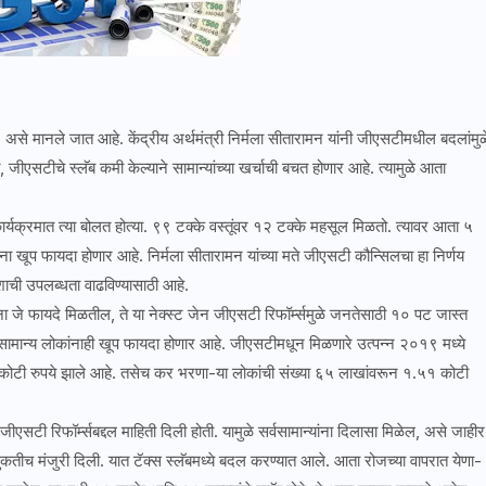
, असे मानले जात आहे. केंद्रीय अर्थमंत्री निर्मला सीतारामन यांनी जीएसटीमधील बदलांमुळ
जीएसटीचे स्लॅब कमी केल्याने सामान्यांच्या खर्चाची बचत होणार आहे. त्यामुळे आता
र्यक्रमात त्या बोलत होत्या. ९९ टक्के वस्तूंवर १२ टक्के महसूल मिळतो. त्यावर आता ५
ा खूप फायदा होणार आहे. निर्मला सीतारामन यांच्या मते जीएसटी कौन्सिलचा हा निर्णय
शाची उपलब्धता वाढविण्यासाठी आहे.
यांना जे फायदे मिळतील, ते या नेक्स्ट जेन जीएसटी रिफॉर्म्समुळे जनतेसाठी १० पट जास्त
सामान्य लोकांनाही खूप फायदा होणार आहे. जीएसटीमधून मिळणारे उत्पन्न २०१९ मध्ये
ोटी रुपये झाले आहे. तसेच कर भरणा-या लोकांची संख्या ६५ लाखांवरून १.५१ कोटी
ीएसटी रिफॉर्म्सबद्दल माहिती दिली होती. यामुळे सर्वसामान्यांना दिलासा मिळेल, असे जाहीर
नुकतीच मंजुरी दिली. यात टॅक्स स्लॅबमध्ये बदल करण्यात आले. आता रोजच्या वापरात येणा-