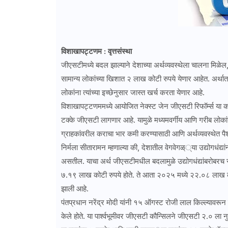
विशाखापट्टणम : वृत्तसंस्था
जीएसटीमध्ये बदल झाल्याने देशाच्या अर्थव्यवस्थेला चालना मिळेल
सामान्य लोकांच्या खिशात २ लाख कोटी रुपये येणार आहेत. अर्थात, 
लोकांना त्यांच्या इच्छेनुसार जास्त खर्च करता येणार आहे.
विशाखापट्टणममध्ये आयोजित नेक्स्ट जेन जीएसटी रिफॉर्म्स या का
टक्के जीएसटी लागणार आहे. यामुळे मध्यमवर्गीय आणि गरीब लोकांन
ग्राहकांवरील कराचा भार कमी करण्यासाठी आणि अर्थव्यवस्थेत पै
निर्मला सीतारामन म्हणाल्या की, देशातील वेगवेगळ््या उद्योगधंद्
असतील. याचा अर्थ जीएसटीमधील बदलामुळे उद्योगधंद्यांबरोबरच 
७.१९ लाख कोटी रुपये होते. ते आता २०२५ मध्ये २२.०८ लाख क
झाली आहे.
पंतप्रधान नरेंद्र मोदी यांनी १५ ऑगस्ट रोजी लाल किल्ल्यावरून ज
केले होते. या पार्श्वभूमीवर जीएसटी कौन्सिलने जीएसटी २.० ला 