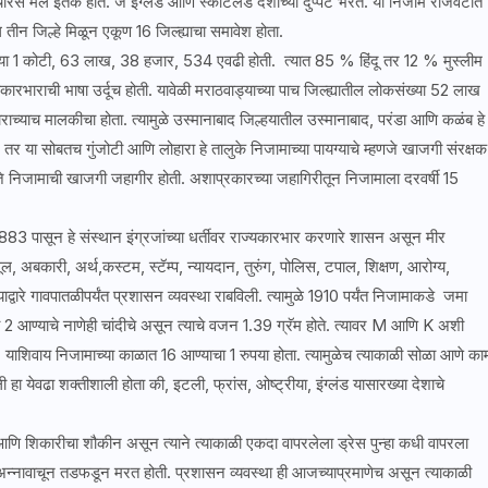
स मैल इतके होते. जे इंग्लंड आणि स्कॉटलंड देशाच्या दुप्पट भरते. या निजाम राजवटीत
ल तीन जिल्हे मिळून एकूण 16 जिल्ह्याचा समावेश होता.
कोटी, 63 लाख, 38 हजार, 534 एवढी होती. त्यात 85 % हिंदू तर 12 % मुस्लीम
्यकारभाराची भाषा उर्दूच होती. यावेळी मराठवाड्याच्या पाच जिल्ह्यातील लोकसंख्या 52 लाख
च्याच मालकीचा होता. त्यामुळे उस्मानाबाद जिल्हयातील उस्मानाबाद, परंडा आणि कळंब हे
े. तर या सोबतच गुंजोटी आणि लोहारा हे तालुके निजामाच्या पायग्याचे म्हणजे खाजगी संरक्षक
्हणजे निजामाची खाजगी जहागीर होती. अशाप्रकारच्या जहागिरीतून निजामाला दरवर्षी 15
3 पासून हे संस्थान इंग्रजांच्या धर्तीवर राज्यकारभार करणारे शासन असून मीर
ल, अबकारी, अर्थ,कस्टम, स्टॅम्प, न्यायदान, तुरुंग, पोलिस, टपाल, शिक्षण, आरोग्य,
याद्वारे गावपातळीपर्यंत प्रशासन व्यवस्था राबविली. त्यामुळे 1910 पर्यंत निजामाकडे जमा
आण्याचे नाणेही चांदीचे असून त्याचे वजन 1.39 ग्रॅम होते. त्यावर M आणि K अशी
 याशिवाय निजामाच्या काळात 16 आण्याचा 1 रुपया होता. त्यामुळेच त्याकाळी सोळा आणे का
 येवढा शक्तीशाली होता की, इटली, फ्रांस, ओष्ट्रीया, इंग्लंड यासारख्या देशाचे
 शिकारीचा शौकीन असून त्याने त्याकाळी एकदा वापरलेला ड्रेस पुन्हा कधी वापरला
ा ही अन्नावाचून तडफडून मरत होती. प्रशासन व्यवस्था ही आजच्याप्रमाणेच असून त्याकाळी