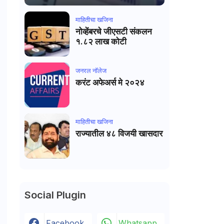
माहितीचा खजिना
नोव्हेंबरचे जीएसटी संकलन
१.८२ लाख कोटी
जनरल नाॅलेज
करंट अफेअर्स मे २०२४
माहितीचा खजिना
राज्यातील ४८ विजयी खासदार
Social Plugin
Facebook
Whatsapp