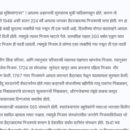
क्तिसंग्राम” ! आपल्या अज्ञानाची सुरुवातच मुळी याठिकाणाहून होते. कारण तो
4 ते 1948 अशी सलग 224 वर्षे आपल्या भागावर हैदराबादच्या निजामाची सत्ता होती. मग हा
हे काही कुठल्या व्यक्तीचे नाव नसून ती एक पदवी आहे. दिल्लीच्या मोगल बादशाहने आपला
 दिली होती. त्यामुळे त्याला निजाम म्हटले गेले. वास्तविक पाहता 200 वर्षात एकूण सात
 निजाम ही पदवी लावली. त्यामुळे निजाम हे कोण्या एका व्यक्तीचे नाव नसून ती एक पदवी
 किंवा परिसर. आणि त्यानुसार परिसराची व्यवस्था पाहणारा म्हणजेच निजाम. त्यानुसार
हणजेच निजाम. 1724 ला मोगलांचा सुभेदार म्हणून काम करताना पहिला निजाम मीर
र्माण केली. 1767 नंतर निजामाने आपला कारभार हैद्राबाद येथून चालवायला सुरुवात केली.
दू सरदारांनी शेवटपर्यन्त होते त्यात छत्रपती संभाजीच्या बहीणीचे नातू रावरंभा निंबाळकर,
या निंबाळकरांचे वारसदार सुलतानजी निंबाळकर, औरंगजेबाच्या तंबूचे कळस कापून
 यासारख्या दिग्गजांचा समावेश होतो.
रखी जवळपास 565 संस्थाने होती. स्वातंत्र्यानंतर बहुतेकांनी स्वत:ला भारतात विलीन
 सामील व्हायला तयार नव्हता. त्यामुळे निजाम संस्थांनातील जनतेने निजामाविरोधात जो
ा हैद्राबादच्या निजामाचे शासन हे देशातील सर्वात श्रीमंत संस्थान होते. 1941 च्या