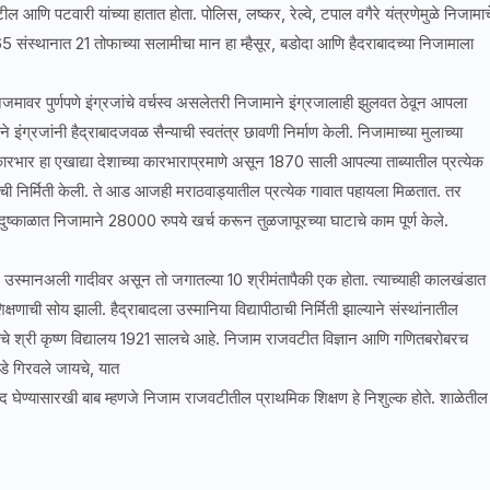
 आणि पटवारी यांच्या हातात होता. पोलिस, लष्कर, रेल्वे, टपाल वगैरे यंत्रणेमुळे निजामाच
65 संस्थानात 21 तोफाच्या सलामीचा मान हा म्हैसूर, बडोदा आणि हैदराबादच्या निजामाला
र पुर्णपणे इंग्रजांचे वर्चस्व असलेतरी निजामाने इंग्रजालाही झुलवत ठेवून आपला
े इंग्रजांनी हैद्राबादजवळ सैन्याची स्वतंत्र छावणी निर्माण केली. निजामाच्या मुलाच्या
कारभार हा एखाद्या देशाच्या कारभाराप्रमाणे असून 1870 साली आपल्या ताब्यातील प्रत्येक
ची निर्मिती केली. ते आड आजही मराठवाड्यातील प्रत्येक गावात पहायला मिळतात. तर
 दुष्काळात निजामाने 28000 रुपये खर्च करून तुळजापूरच्या घाटाचे काम पूर्ण केले.
मानअली गादीवर असून तो जगातल्या 10 श्रीमंतापैकी एक होता. त्याच्याही कालखंडात
षणाची सोय झाली. हैद्राबादला उस्मानिया विद्यापीठाची निर्मिती झाल्याने संस्थांनातील
जोटीचे श्री कृष्ण विद्यालय 1921 सालचे आहे. निजाम राजवटीत विज्ञान आणि गणितबरोबरच
डे गिरवले जायचे, यात
 घेण्यासारखी बाब म्हणजे निजाम राजवटीतील प्राथमिक शिक्षण हे निशुल्क होते. शाळेतील