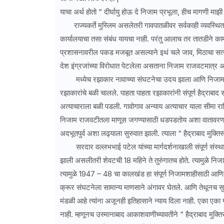
याचा अर्थ होतो “ दीर्घायु होऊ दे निजाम प्रभूला, हीच मागणी माझी
राज्यकर्ते मुस्लिम असलेतरी गावपातळीवर सर्वकाही व्यवस्थित होत
कार्यालयाचा तसा संबंध यायचा नाही. परंतु आलाच तर तातडीने काम व्
प्रशासनावरील पकड मजबूत असल्याने इथं चले जाव, मिठाचा सत्याग्र
देश इंग्रजांच्या विरोधात पेटलेला असताना निजाम राजवटमात्र अग
मध्येच रझाकार नावाच्या संघटनेचा उदय झाला आणि निजाम संस
रझाकारांचे बळी चालले. पाहता पाहता रझाकारांनी संपूर्ण हैद्राबाद
अत्याचाराला बळी पडली. गावोगाव अन्याय अत्याचार याला सीमा राहि
निजाम राजवटीतला माणूस जगण्यासाठी धडपडतोय अशा वातावरणात ग
अदभूतपुर्व अशा लढ्याला सुरुवात झाली. त्याला “ हैद्राबाद मुक्ति
सरदार वल्लभभाई पटेल यांच्या मार्गदर्शनाखाली संपूर्ण संस्थानात
झाली असलीतरी शेवटची 18 महिने ते तुरुंगातच होते. त्यामुळे नि
त्यामुळे 1947 – 48 चा कालखंड हा संपूर्ण निजामशाहीसाठी आण
क्रूर संघटनेला सामान्य माणसाने अंगावर घेतले. आणि तेथूनच सु
मंडळी आहे त्यांना अजूनही इतिहासाने न्याय दिला नाही. एका एका
नाही. म्हणूनच उस्मानाबाद आकाशवाणीच्यावतीने “ हैद्राबाद मुक्त