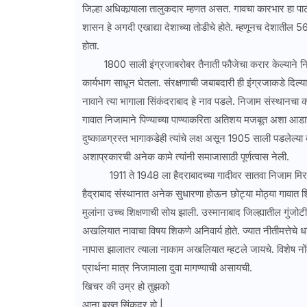
जिल्हा अधिकार्‍याला तालुकदार म्हणत असत. गावचा कारभार हा पाटील
शासन हे अगदी एखाद्या देशाच्या तोडीचे होते. म्हणूनच देशातील 5
होता.
1800 साली इंग्रजाबरोबर तैनाती फौजेचा करार केल्याने निजमाव
कार्यभाग साधून घेतला. संरक्षणाची जबाबदारी ही इंग्रजाकडे दिल्यान
नावाने त्या भागाला सिंकंदराबाद हे नाव पडले. निजाम संस्थानचा 
गावात निजामाने पिण्याच्या पाण्याकरिता अतिशय मजबूत अशा आडा
दुष्काळग्रस्त भागाकडेही त्यांचे लक्ष असून 1905 साली पडलेल्या
अशाप्रकारची अनेक कामे त्यांनी समाजासाठी पूर्णत्वास नेली.
1911 ते 1948 ला हैदराबादच्या गादीवर सातवा निजाम मिर उस्
हैद्राबाद संस्थानात अनेक सुधारणा होऊन छोट्या मोठ्या गावात शिक्
मुलांना उच्च शिक्षणाची सोय झाली. उस्मानाबाद जिल्ह्यातील गुं
अखलियात नावाचा विषय शिकणे अनिवार्य होते. ज्यात नीतीमत्तेचे ध
नापास झालातर त्याला नाकाम अखलियात म्हटले जायचे. विशेष नोंद
प्रार्थना मात्र निजामाला दुवा मागण्याची असायची.
खिचर की उम्र हो तुझको
आना बख्त सिंकदर हो |