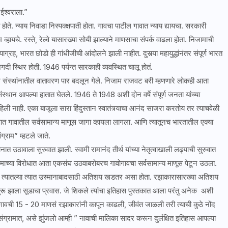
 ईश्वराला.”
े. न्याय निवाडा निस्पक्क्षपाती होता. गावचा पाटील गावात न्याय द्यायचा. सरकारी
हायचे. रस्ते, रेल्वे यासारख्या सोयी झाल्याने माणसाचा संपर्क वाढला होता. निजामाची
ह, भारत छोडो ही गांधीजीची आंदोलने झाली नाहीत. दुसर्‍या महायुद्धांनंतर संपूर्ण भारत
दी स्थिर होती. 1946 पर्यन्त सारकाही व्यवस्थित चालू होतं.
्थांनातील वातावरण पार बदलून गेले. निजाम राजवट बरी म्हणणारे लोकही आता
 संस्थान आपल्या हातात घेतले. 1946 ते 1948 अशी दोन वर्षे संपूर्ण जनता यांच्या
ली नाही. एका बाजूला सारा हिंदुस्तान स्वातंत्र्याचा आनंद साजरा करतोय तर त्याचवेळी
ावातील सर्वसामान्य माणूस जागा व्हायला लागला. आणि त्यातूनच भारतातील एक्या
संग्राम” म्हटले जाते.
 उठावाला सुरुवात झाली. स्वामी रामानंद तीर्थ यांच्या नेतृत्वाखाली लढ्याची सुरुवात
जामाच्या विरोधात आता एकसंघ उठवाबरोबरच गावोगावचा सर्वसामान्य माणूस पेटून उठला.
ि त्यातल्या त्यात उस्मानाबादसाठी अतिशय खडतर असा होता. रझाकारासारख्या अतिशय
रू झाला सूडाचा प्रवास. जे शिकले त्यांचा इतिहास पुस्तकात आला परंतु अनेक अशी
 गावची 15 - 20 माणसं रझाकारांनी कापून काढली, जीवंत जाळली तरी त्याची कुठे नोंद
िसंग्रामात, असे झुंजलो आम्ही ” नावाची मालिका सादर करून दुर्लक्षित इतिहास आपल्या