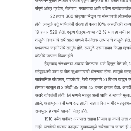
जनगणनेनुसार निजाम राज्याचे एकूण क्षेत्रफळ 82 हजार 694 चौर
संपूर्ण आंध्र प्रदेश, तेलंगणा, मराठवाडा आणि दक्षिण कर्नाटकाती
22 हजार 360 खेड्यात मिळून या संस्थानची लोकसंख्या 1 
होते. त्यामुळे उर्दू भाषिकांची संख्या ही फक्त 10% असलीतरी राज
19 हजार 528 होती. एकूण क्षेत्रफळाच्या 42 % भाग हा जमीनदारा
तालुके निजामाचे सर्फेखास म्हणजे वैयक्तिक उत्पन्नाचे तालुके होत
पथकाच्या जहागिरीचे तालुके होते. त्यामुळे उस्मानाबाद जिल्हा म
कोटीचे उत्पन्न मिळत होते.
हैद्राबाद संस्थानचा आढावा घेतल्यास असे दिसून येते की, 188
महेबूबअली पाशा हा मोठा सुधारणावादी धोरणाचा होता. त्यामुळे महसू
सार्वजनिक बांधकाम, पाटबंधारे, रेल्वे याप्रमाणे 21 विभाग काढून त्
होणारा महसूल हा 2 कोटी 89 लाख 43 हजार इतका होता. अगदी 2 
अक्षरे कोरलेली होती. M म्हणजे महबूब अली आणि K म्हणजे मुल्क.
झाले, अशाप्रकारची म्हण रूढ झाली. सहावा निजाम मीर महबूबअली हा
राजपुत्र हे त्याचे खाजगी मित्र होते.
1910 पर्यंत गादीवर असणारा सहावा निजाम हा कपडे लत्ता आणि
नाही. याचवेळी वारंवार पडणार्‍या दुष्काळामुळे सर्वसामान्य जनत