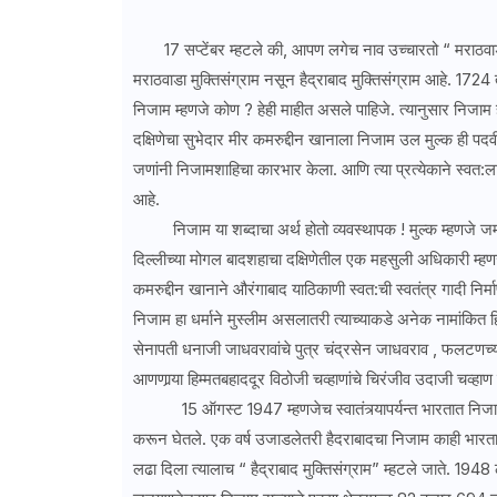
17 सप्टेंबर म्हटले की, आपण लगेच नाव उच्चारतो “ मराठवाडा मु
मराठवाडा मुक्तिसंग्राम नसून हैद्राबाद मुक्तिसंग्राम आहे. 172
निजाम म्हणजे कोण ? हेही माहीत असले पाहिजे. त्यानुसार निजाम 
दक्षिणेचा सुभेदार मीर कमरुद्दीन खानाला निजाम उल मुल्क ही पदवी
जणांनी निजामशाहिचा कारभार केला. आणि त्या प्रत्येकाने स्वत:ला
आहे.
निजाम या शब्दाचा अर्थ होतो व्यवस्थापक ! मुल्क म्हणजे जमीन
दिल्लीच्या मोगल बादशहाचा दक्षिणेतील एक महसुली अधिकारी म्
कमरुद्दीन खानाने औरंगाबाद याठिकाणी स्वत:ची स्वतंत्र गादी नि
निजाम हा धर्माने मुस्लीम असलातरी त्याच्याकडे अनेक नामांकित हिं
सेनापती धनाजी जाधवरावांचे पुत्र चंद्रसेन जाधवराव , फलटणच्
आणणार्‍या हिम्मतबहाददूर विठोजी चव्हाणांचे चिरंजीव उदाजी चव्हाण
15 ऑगस्ट 1947 म्हणजेच स्वातंत्र्यापर्यन्त भारतात निजामासा
करून घेतले. एक वर्ष उजाडलेतरी हैदराबादचा निजाम काही भारतात
लढा दिला त्यालाच “ हैद्राबाद मुक्तिसंग्राम” म्हटले जाते. 1948 ल