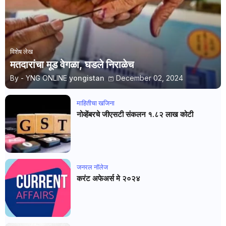
विशेष लेख
मतदारांचा मूड वेगळा, घडले निराळेच
By - YNG ONLINE
yongistan
December 02, 2024
माहितीचा खजिना
नोव्हेंबरचे जीएसटी संकलन १.८२ लाख कोटी
जनरल नाॅलेज
करंट अफेअर्स मे २०२४