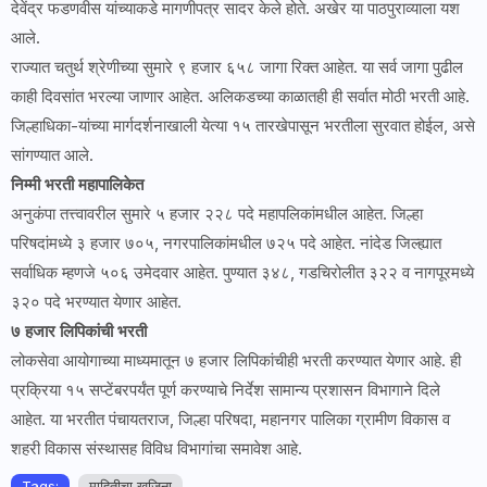
देवेंद्र फडणवीस यांच्याकडे मागणीपत्र सादर केले होते. अखेर या पाठपुराव्याला यश
आले.
राज्यात चतुर्थ श्रेणीच्या सुमारे ९ हजार ६५८ जागा रिक्त आहेत. या सर्व जागा पुढील
काही दिवसांत भरल्या जाणार आहेत. अलिकडच्या काळातही ही सर्वात मोठी भरती आहे.
जिल्हाधिका-यांच्या मार्गदर्शनाखाली येत्या १५ तारखेपासून भरतीला सुरवात होईल, असे
सांगण्यात आले.
निम्मी भरती महापालिकेत
अनुकंपा तत्त्वावरील सुमारे ५ हजार २२८ पदे महापलिकांमधील आहेत. जिल्हा
परिषदांमध्ये ३ हजार ७०५, नगरपालिकांमधील ७२५ पदे आहेत. नांदेड जिल्ह्यात
सर्वाधिक म्हणजे ५०६ उमेदवार आहेत. पुण्यात ३४८, गडचिरोलीत ३२२ व नागपूरमध्ये
३२० पदे भरण्यात येणार आहेत.
७ हजार लिपिकांची भरती
लोकसेवा आयोगाच्या माध्यमातून ७ हजार लिपिकांचीही भरती करण्यात येणार आहे. ही
प्रक्रिया १५ सप्टेंबरपर्यंत पूर्ण करण्याचे निर्देश सामान्य प्रशासन विभागाने दिले
आहेत. या भरतीत पंचायतराज, जिल्हा परिषदा, महानगर पालिका ग्रामीण विकास व
शहरी विकास संस्थासह विविध विभागांचा समावेश आहे.
Tags:
माहितीचा खजिना