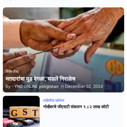
विशेष लेख
मतदारांचा मूड वेगळा, घडले निराळेच
By - YNG ONLINE
yongistan
December 02, 2024
माहितीचा खजिना
नोव्हेंबरचे जीएसटी संकलन १.८२ लाख कोटी