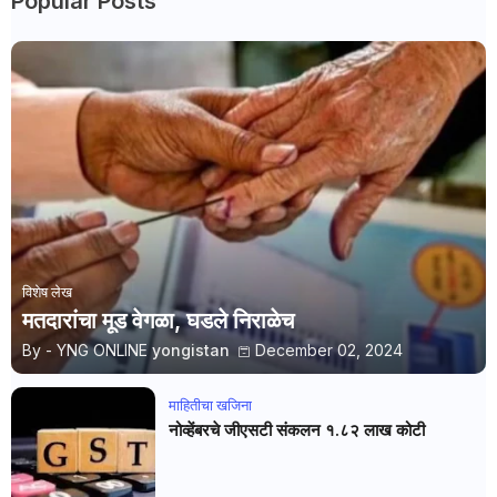
Popular Posts
विशेष लेख
मतदारांचा मूड वेगळा, घडले निराळेच
By - YNG ONLINE
yongistan
December 02, 2024
माहितीचा खजिना
नोव्हेंबरचे जीएसटी संकलन १.८२ लाख कोटी