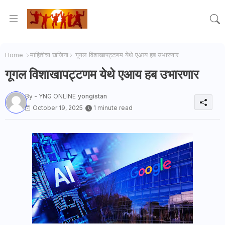
Home
माहितीचा खजिना
गूगल विशाखापट्टणम येथे एआय हब उभारणार
गूगल विशाखापट्टणम येथे एआय हब उभारणार
By - YNG ONLINE
yongistan
October 19, 2025
1 minute read