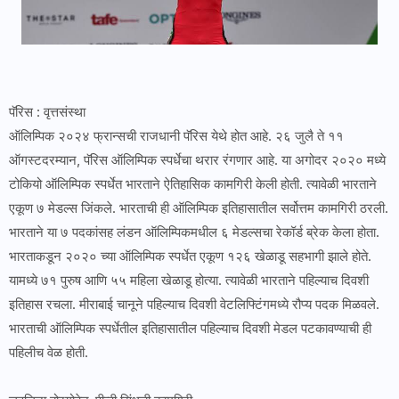
पॅरिस : वृत्तसंस्था
ऑलिम्पिक २०२४ फ्रान्सची राजधानी पॅरिस येथे होत आहे. २६ जुलै ते ११
ऑगस्टदरम्यान, पॅरिस ऑलिम्पिक स्पर्धेचा थरार रंगणार आहे. या अगोदर २०२० मध्ये
टोकियो ऑलिम्पिक स्पर्धेत भारताने ऐतिहासिक कामगिरी केली होती. त्यावेळी भारताने
एकूण ७ मेडल्स जिंकले. भारताची ही ऑलिम्पिक इतिहासातील सर्वोत्तम कामगिरी ठरली.
भारताने या ७ पदकांसह लंडन ऑलिम्पिकमधील ६ मेडल्सचा रेकॉर्ड ब्रेक केला होता.
भारताकडून २०२० च्या ऑलिम्पिक स्पर्धेत एकूण १२६ खेळाडू सहभागी झाले होते.
यामध्ये ७१ पुरुष आणि ५५ महिला खेळाडू होत्या. त्यावेळी भारताने पहिल्याच दिवशी
इतिहास रचला. मीराबाई चानूने पहिल्याच दिवशी वेटलिफ्टिंगमध्ये रौप्य पदक मिळवले.
भारताची ऑलिम्पिक स्पर्धेतील इतिहासातील पहिल्याच दिवशी मेडल पटकावण्याची ही
पहिलीच वेळ होती.