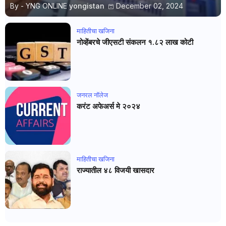
By - YNG ONLINE
yongistan
December 02, 2024
माहितीचा खजिना
नोव्हेंबरचे जीएसटी संकलन १.८२ लाख कोटी
जनरल नाॅलेज
करंट अफेअर्स मे २०२४
माहितीचा खजिना
राज्यातील ४८ विजयी खासदार