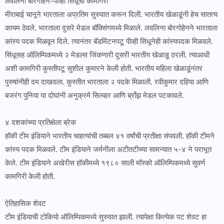
लवलिना बोरगोहेन-पीव्ही सिंधूची कामगिरी
मीराबाई चानूने भारताला अप्रतिम सुरुवात करून दिली. भारतीय खेळाडूंनी हेच सातत्य
कायम ठेवले. भारताला दुसरे मेडल बॉक्सिंगमध्ये मिळाले. लवलिना बोरगोहेनने भारताला
कांस्य पदक मिळवून दिले. त्यानंतर बॅडमिंटनपटू पीव्ही सिंधूनेही कांस्यपदक मिळवले.
सिंधूसह ऑलिम्पिकमध्ये २ मेडल्स जिंकणारी दुसरी भारतीय खेळाडू ठरली. त्याआधी
अशी कामगिरी कुस्तीपटू सुशील कुमारने केली होती. भारतीय महिला खेळाडूंनंतर
पुरुषांनीही दम दाखवला. कुस्तीत भारताला २ पदके मिळाली. रवीकुमार दहिया आणि
बजरंग पुनिया या दोघांनी अनुक्रमे सिल्व्हर आणि ब्राँझ मेडल पटकावले.
४ दशकांच्या प्रतिक्षेला ब्रेक
हॉकी टीम इंडियाने भारतीय चाहत्यांची तब्बल ४१ वर्षांची प्रतीक्षा संपवली. हॉकी टीमने
कांस्य पदक मिळवले. टीम इंडियाने जर्मनीला अटीतटीच्या सामन्यात ५-४ ने पराभूत
केले. टीम इंडियाने अखेरीस हॉकीमध्ये १९८० साली मॉस्को ऑलिम्पिकमध्ये सुवर्ण
कामगिरी केली होती.
ऐतिहासिक शेवट
टीम इंडियाची टोकियो ऑलिम्पिकमध्ये सुरुवात झाली. त्यापेक्षा कित्येक पट शेवट हा