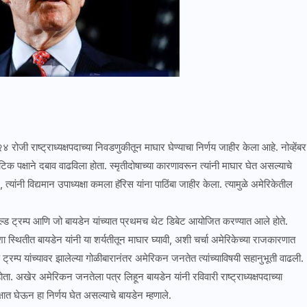
४ रोजी राष्ट्राध्यक्षपदाच्या निवडणुकीतून माघार घेण्याचा निर्णय जाहीर केला आहे. नोव्हेंबर
िक पक्षाने दबाव वाढविला होता. स्मृतीदोषाच्या कारणावरून त्यांनी माघार घेत असल्याचे
त्यांनी विद्यमान उपाध्यक्षा कमला हॅरिस यांना पाठिंबा जाहीर केला. त्यामुळे अमेरिकेतील
नाल्ड ट्रम्प आणि जो बायडेन यांच्यात प्रथमच थेट डिबेट आयोजित करण्यात आले होते.
अशा स्थितीत बायडेन यांनी या शर्यतीतून माघार घ्यावी, अशी चर्चा अमेरिकेच्या राजकारणात
ल्ड ट्रम्प यांच्यावर झालेल्या गोळीबारानंतर अमेरिकन जनतेत त्यांच्याविषयी सहानुभूती वाढली.
ा होता. अखेर अमेरिकन जनतेला पत्र लिहून बायडेन यांनी रविवारी राष्ट्राध्यक्षपदाच्या
्षात घेऊन हा निर्णय घेत असल्याचे बायडेन म्हणाले.