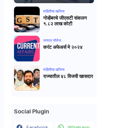
माहितीचा खजिना
नोव्हेंबरचे जीएसटी संकलन
१.८२ लाख कोटी
जनरल नाॅलेज
करंट अफेअर्स मे २०२४
माहितीचा खजिना
राज्यातील ४८ विजयी खासदार
Social Plugin
Facebook
Whatsapp