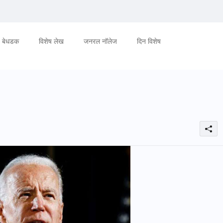
बेधडक
विशेष लेख
जनरल नॉलेज
दिन विशेष