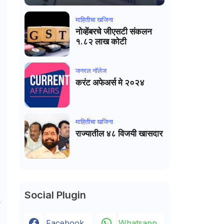
माहितीचा खजिना
नोव्हेंबरचे जीएसटी संकलन
१.८२ लाख कोटी
जनरल नाॅलेज
करंट अफेअर्स मे २०२४
माहितीचा खजिना
राज्यातील ४८ विजयी खासदार
Social Plugin
र
Facebook
Whatsapp