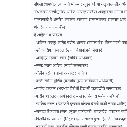
बांगलादेशमधील लष्कराने मोहम्मद युनूस यांच्या नेतृत्वाखालील अंत
गोंधळाच्या पार्श्वभूमीवर अनेक आघाड्यांवरील आव्हानांचा सामना म
यांच्यासाठी हे अंतरिम सरकार चालवणे आव्हानात्मक असणार आहे.
अंतरिम सरकारमधील
हे आहेत १४ सदस्य
-आसिफ महमूद सालेह उद्दीन अहमद (बांगला देश बँकेचे माजी गव्हर
-डॉ. आसिफ नजरुल (ढाका विद्यापीठाचे शिक्षक)
-आदिलुर रहमान खान (सचिव,अधिकार)
-एएफ हसन आरिफ (माजी सल्लागार)
-तौहीद हुसेन (माजी परराष्ट्र सचिव)
-ब्रती शर्मीन मुर्शिद (ब्रातीचे मुख्य कार्यकारी अधिकारी)
-नाहिद इस्लाम (भेदभाव विरोधी विद्यार्थी चळवळीचे समन्वयक)
-फरीदा अख्तर (कार्यकारी संचालक, विकास पर्याय संशोधन)
-खालिद हसन (हेफाजते इस्लाम बांगला देशचे माजी नायब अमीर)
-सय्यदा रिजवाना हसन (मुख्य कार्यकारी, बांगलादेश पर्यावरण व
-ब्रिगेडियर जनरल (निवृत्त) एम सखावत हुसेन (माजी निवडणूक
-नूरजहाँ बेगम (ग्रामीण बँकेच्या माजी व्यवस्थापकीय संचालक)