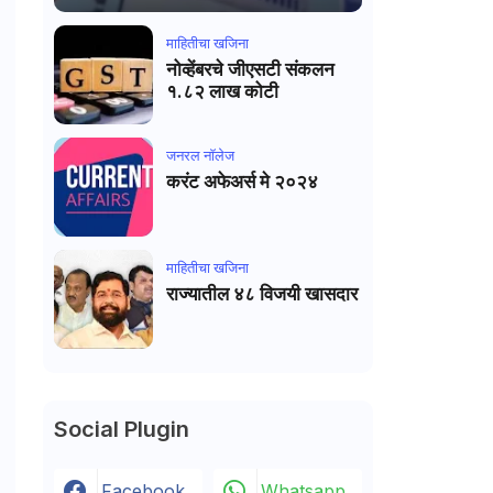
माहितीचा खजिना
नोव्हेंबरचे जीएसटी संकलन
१.८२ लाख कोटी
जनरल नाॅलेज
करंट अफेअर्स मे २०२४
माहितीचा खजिना
राज्यातील ४८ विजयी खासदार
Social Plugin
Facebook
Whatsapp