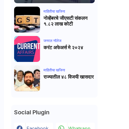
माहितीचा खजिना
नोव्हेंबरचे जीएसटी संकलन
१.८२ लाख कोटी
जनरल नाॅलेज
करंट अफेअर्स मे २०२४
माहितीचा खजिना
राज्यातील ४८ विजयी खासदार
Social Plugin
Facebook
Whatsapp