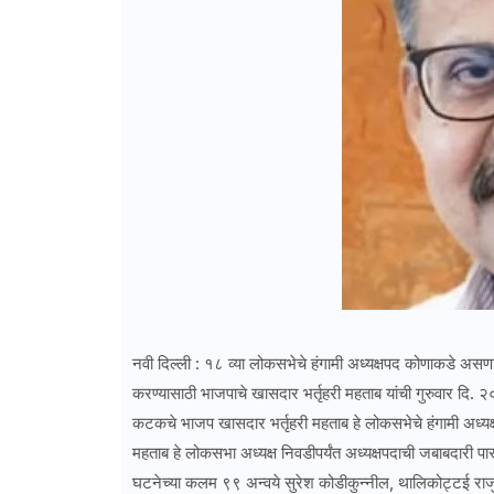
नवी दिल्ली : १८ व्या लोकसभेचे हंगामी अध्यक्षपद कोणाकडे असणार या
करण्यासाठी भाजपाचे खासदार भर्तृहरी महताब यांची गुरुवार दि. २० 
कटकचे भाजप खासदार भर्तृहरी महताब हे लोकसभेचे हंगामी अध्यक्
महताब हे लोकसभा अध्यक्ष निवडीपर्यंत अध्यक्षपदाची जबाबदारी पार
घटनेच्या कलम ९९ अन्वये सुरेश कोडीकुन्नील, थालिकोट्टई राजुते