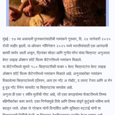
मुंबई : ९७ व्या अकादमी पुरस्कारांसाठीची नामांकने गुरुवार, दि. २४ जानेवारी २०२५
रोजी जाहीर झाली. या ऑस्कर नॉमिनेशन २०२५ मध्ये भारतीयांसाठी एक आनंदाची
बातमी समोर आली असून, प्रियंका चोप्रा आणि गुनीत मोंगा यांचा चित्रपट अनुजाला
बेस्ट लाइव्ह अ‍ॅक्शन शॉर्ट फिल्म कॅटेगरीमध्ये नामांकन मिळाले.
या कॅटेगरीमध्ये सुमारे १८० चित्रपटांपैकी फक्त ५ बेस्ट चित्रपटांना बेस्ट लाइव्ह
अ‍ॅक्शन शॉर्ट फिल्म कॅटेगरीमध्ये नामांकन मिळाले आहे. अनुजाबरोबर नामांकन
मिळालेल्या चित्रपटांमध्ये एलियन, आय एम नॉट अ रोबॉट, द लास्ट रेंजप आणि अ मॅन
हू वुड नॉट रिमेन सायलेंट या चित्रपटांचा समावेश आहे.
अनुजा ही एका ९ वर्षीय मुलीची गोष्ट आहे, जी एका कपड्यांच्या फॅक्टरीमध्ये तिच्या
बहिणीबरोबर काम करते. एका निर्णयामुळे तिचे आणि तिच्या संपूर्ण कुटुंबाचे भविष्य कसे
बदलून जाते. अ‍ॅडम जे ग्रेव्हज यांनी दिग्दर्शित आणि सुचित्रा मट्टाई यांनी या