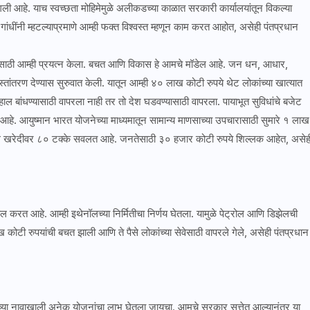
लागली आहे. याच स्वच्छता मोहिमेमुळे अलीकडच्या काळात सरकारी कार्यालयांतून विकल्या
ंधींनी म्हटल्याप्रमाणे आम्ही फक्त विश्वस्त म्हणून काम करत आहोत, असेही पंतप्रधान
यासाठी आम्ही प्रयत्न केला. बचत आणि विकास हे आमचे मॉडेल आहे. जन धन, आधार,
 हस्तांतरण देण्यास सुरुवात केली. यातून आम्ही ४० लाख कोटी रुपये थेट लोकांच्या खात्यात
हाल बांधण्यासाठी वापरला नाही तर तो देश घडवण्यासाठी वापरला. पायाभूत सुविधांचे बजेट
े. आयुष्मान भारत योजनेच्या माध्यमातून सामान्य माणसाच्या उपचारासाठी सुमारे १ लाख
धे खरेदीवर ८० टक्के सवलत आहे. जनतेसाठी ३० हजार कोटी रुपये शिल्लक आहेत, असेह
वाटचाल करत आहे. आम्ही इथेनॉलच्या निर्मितीचा निर्णय घेतला. यामुळे पेट्रोल आणि डिझेलची
कोटी रुपयांची बचत झाली आणि ते पैसे लोकांच्या सेवेसाठी वापरले गेले, असेही पंतप्रधान
्या नावाखाली अनेक योजनांचा लाभ घेतला जायचा. आमचे सरकार सत्तेत आल्यानंतर या