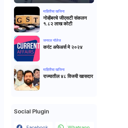
माहितीचा खजिना
नोव्हेंबरचे जीएसटी संकलन
१.८२ लाख कोटी
जनरल नाॅलेज
करंट अफेअर्स मे २०२४
माहितीचा खजिना
राज्यातील ४८ विजयी खासदार
Social Plugin
Facebook
Whatsapp